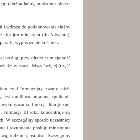
ęgi (służba ładu), ministrant ołtarza
ii i wdraża do podejmowania służby
 kim jest ministrant (do Adwentu),
parafii, wyposażenie kościoła.
j posługi przy ołtarzu: umiejętność
wiedzi w czasie Mszy świętej (część
twiera cykl formacyjny zwany także
, jest modlitwa poranna, spotkanie
wykonywania funkcji liturgicznej
. Formacja III roku koncentruje się
ych. W szczególny sposób uczestnicy
ia i rozumienia posługi ministranta
ową, rodzinną, osobistą. Szczególny