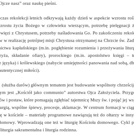
Ojcze nasz” oraz naukę pieśni.
odczas rekolekcji letnich odkrywają każdy dzień w aspekcie wzrostu roś
rostu życia Bożego w człowieku wierzącym, potrzebę pielęgnacji 
 więzi z Chrystusem, potrzeby naśladowania Go. Po zakończeniu rekole
 w realizację potrójnej misji Chrystusa otrzymanej na Chrzcie św. Za
ictwa kapłańskiego (m.in. pogłębienie rozumienia i przeżywania liturg
zyża, składanie ofiary), prorockiego (m.in. apostolstwo księgi – tr
 języka) i królewskiego (nabycie umiejętności panowania nad sobą, d
utentycznej miłości).
za (służba darów) głównym tematem jest budowanie wspólnoty chrześcij
 jest „Kościół jako communio” autorstwa Ojca Założyciela. Przygoto
w i postaw, które pomagają zgłębiać tajemnicę Mszy św. i pojąć jej wsp
urgią, wspólne śpiewy, procesje, aklamacje. W centrum formacji w ciągu
się w kościele – materiały programowe nawiązują też do ołtarzy w inn
k domowy. Wprowadzają one też w liturgię Kościoła domowego. Cykl p
 liturgia sakramentalna i liturgia rodzinna.