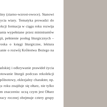
liny (ziarno-wzrost-owoce). Stanowi
życia wiary. Tematyka prowadzi do
kcji formacja w ciągu roku rozwija
dania wypełniane przez ministrantów
ii, pełnienie posług liturgicznych –
oska o księgi liturgiczne, lektura
banie o rozwój Królestwa Bożego na
ańskiej i odkrywanie prawideł życia
wanie liturgii podczas rekolekcji
ólnotowy, eklezjalny charakter, np.
 roku znajduje się ołtarz, nie tylko
ym znaczeniu: uczą czym jest Ołtarz
racy rocznej obejmuje cztery grupy