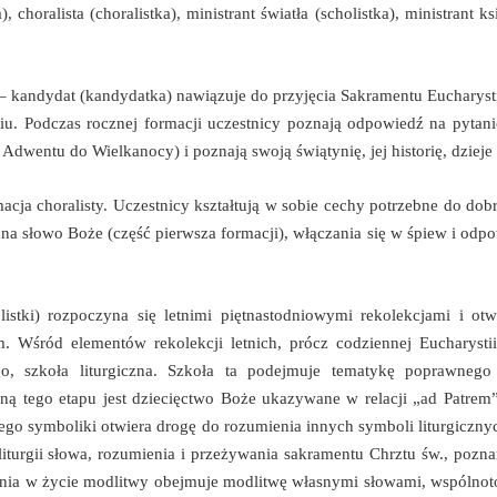
horalista (choralistka), ministrant światła (scholistka), ministrant ksi
– kandydat (kandydatka) nawiązuje do przyjęcia Sakramentu Eucharyst
iu. Podczas rocznej formacji uczestnicy poznają odpowiedź na pytanie
dwentu do Wielkanocy) i poznają swoją świątynię, jej historię, dzieje 
ja choralisty. Uczestnicy kształtują w sobie cechy potrzebne do dobre
 na słowo Boże (część pierwsza formacji), włączania się w śpiew i odpo
olistki) rozpoczyna się letnimi piętnastodniowymi rekolekcjami i o
 Wśród elementów rekolekcji letnich, prócz codziennej Eucharystii
, szkoła liturgiczna. Szkoła ta podejmuje tematykę poprawnego 
zną tego etapu jest dziecięctwo Boże ukazywane w relacji „ad Patrem”
ego symboliki otwiera drogę do rozumienia innych symboli liturgiczn
turgii słowa, rozumienia i przeżywania sakramentu Chrztu św., poznan
żania w życie modlitwy obejmuje modlitwę własnymi słowami, wspólnot