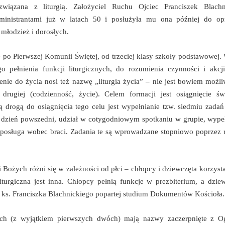
związana z liturgią. Założyciel Ruchu Ojciec Franciszek Blach
ministrantami już w latach 50 i posłużyła mu ona później do o
młodzież i dorosłych.
 po Pierwszej Komunii Świętej, od trzeciej klasy szkoły podstawowej.
pełnienia funkcji liturgicznych, do rozumienia czynności i akcji
ienie do życia nosi też nazwę „liturgia życia” – nie jest bowiem możl
od drugiej (codzienność, życie). Celem formacji jest osiągnięci
ą drogą do osiągnięcia tego celu jest wypełnianie tzw. siedmiu zada
i dzień powszedni, udział w cotygodniowym spotkaniu w grupie, wypeł
i posługa wobec braci. Zadania te są wprowadzane stopniowo poprzez 
i Bożych różni się w zależności od płci – chłopcy i dziewczęta korzyst
liturgiczna jest inna. Chłopcy pełnią funkcje w prezbiterium, a dzie
a ks. Franciszka Blachnickiego popartej studium Dokumentów Kościoła.
ych (z wyjątkiem pierwszych dwóch) mają nazwy zaczerpnięte z 