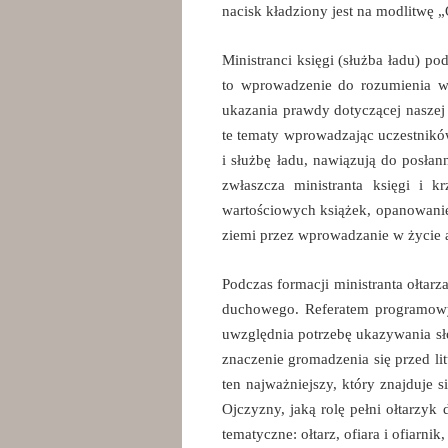
nacisk kładziony jest na modlitwę „
Ministranci księgi (służba ładu) p
to wprowadzenie do rozumienia wz
ukazania prawdy dotyczącej naszej
te tematy wprowadzając uczestników
i służbę ładu, nawiązują do posłann
zwłaszcza ministranta księgi i kr
wartościowych książek, opanowanie
ziemi przez wprowadzanie w życie a
Podczas formacji ministranta ołtar
duchowego. Referatem programowym
uwzględnia potrzebę ukazywania słó
znaczenie gromadzenia się przed lit
ten najważniejszy, który znajduje 
Ojczyzny, jaką rolę pełni ołtarzy
tematyczne: ołtarz, ofiara i ofiarnik,