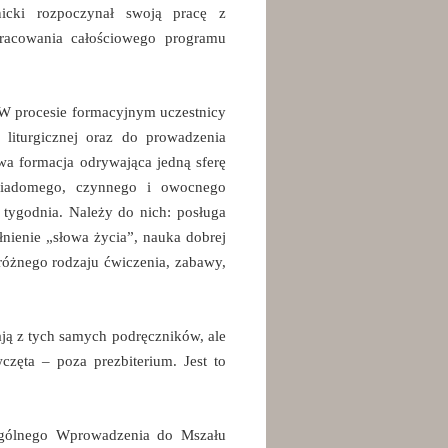
nicki rozpoczynał swoją pracę z
pracowania całościowego programu
 W procesie formacyjnym uczestnicy
 liturgicznej oraz do prowadzenia
iwa formacja odrywająca jedną sferę
e świadomego, czynnego i owocnego
ń tygodnia. Należy do nich: posługa
nienie „słowa życia”, nauka dobrej
różnego rodzaju ćwiczenia, zabawy,
ają z tych samych podręczników, ale
wczęta – poza prezbiterium. Jest to
Ogólnego Wprowadzenia do Mszału