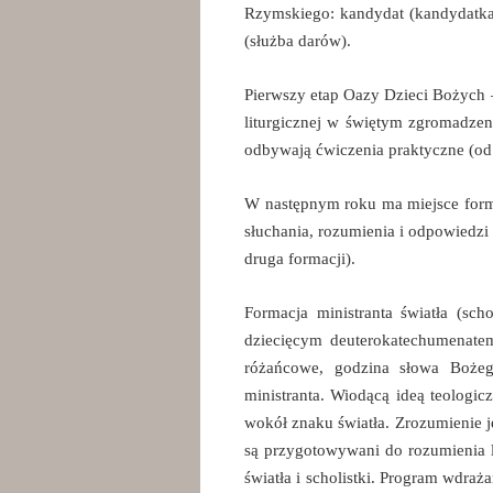
Rzymskiego: kandydat (kandydatka), c
(służba darów).
Pierwszy etap Oazy Dzieci Bożych 
liturgicznej w świętym zgromadzen
odbywają ćwiczenia praktyczne (od A
W następnym roku ma miejsce formac
słuchania, rozumienia i odpowiedzi
druga formacji).
Formacja ministranta światła (sch
dziecięcym deuterokatechumenatem.
różańcowe, godzina słowa Bożego
ministranta. Wiodącą ideą teologic
wokół znaku światła. Zrozumienie j
są przygotowywani do rozumienia li
światła i scholistki. Program wdra