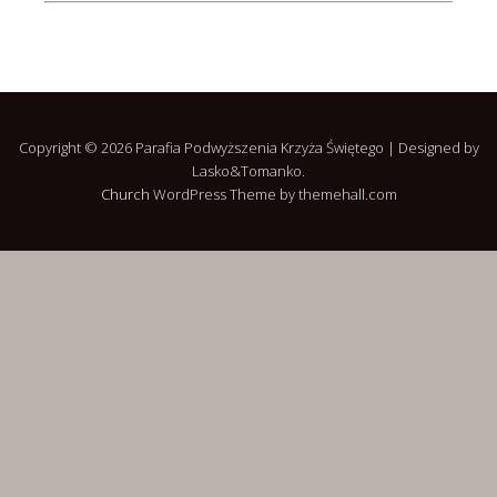
Copyright © 2026 Parafia Podwyższenia Krzyża Świętego | Designed by
Lasko&Tomanko.
Church
WordPress Theme by themehall.com