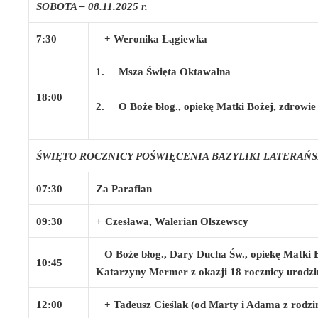
SOBOTA – 08.11.2025 r.
7:30
+ Weronika Łągiewka
1.
Msza Święta Oktawalna
18:00
2.
O Boże błog., opiekę Matki Bożej, zdrowie 
ŚWIĘTO ROCZNICY POŚWIĘCENIA BAZYLIKI LATERAŃSKIE
07:30
Za Parafian
09:30
+ Czesława, Walerian Olszewscy
O Boże błog., Dary Ducha Św., opiekę Matki B
10:45
Katarzyny Mermer z okazji 18 rocznicy urodzi
12:00
+ Tadeusz Cieślak (od Marty i Adama z rodzi