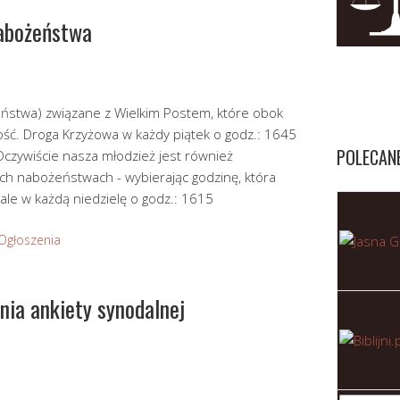
nabożeństwa
ństwa) związane z Wielkim Postem, które obok
ość. Droga Krzyżowa w każdy piątek o godz.: 1645
POLECAN
 Oczywiście nasza młodzież jest również
ch nabożeństwach - wybierając godzinę, która
ale w każdą niedzielę o godz.: 1615
Ogłoszenia
nia ankiety synodalnej