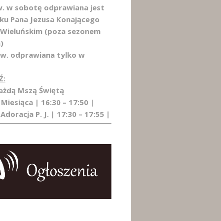
w. w sobotę odprawiana jest
łku Pana Jezusa Konającego
 Wieluńskim (poza sezonem
)
Św. odprawiana tylko w
Ź:
każdą Mszą Świętą
 Miesiąca | 16:30 – 17:50 |
Adoracja P. J. | 17:30 – 17:55 |