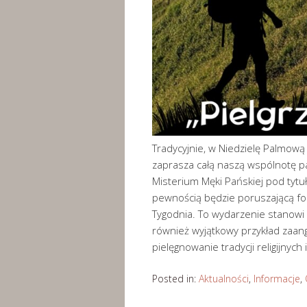
Tradycyjnie, w Niedzielę Palmową
zaprasza całą naszą wspólnotę p
Misterium Męki Pańskiej pod tytuł
pewnością będzie poruszającą fo
Tygodnia. To wydarzenie stanowi 
również wyjątkowy przykład zaan
pielęgnowanie tradycji religijnych
Posted in:
Aktualności
,
Informacje
,