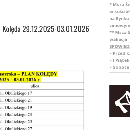
* Msza Ś
w kośció
na Rynku
zimowym
– Kolęda 29.12.2025-03.01.2026
** Msza 
wakacje
SPOWIED
– Przed 
– I Piątek
– Sobota 