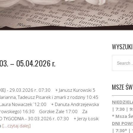
WYSZUKI
3. – 05.04.2026 r.
MSZE ŚWI
J - 29.03.2026 r. 07:30 + Janusz Kurowski 5
Marianna, Tadeusz Pisarek i zmarli z rodziny 10:45
NIEDZIEL
: Laura Nowaczek `12:00 + Danuta Andrzejewska
| 7:30 | 9
ąbrowskiego) 16:30 Gorzkie Żale 17:00 Za
* Msza Św
O TYGODNIA - 30.03.2026 r. 07:30 + Jerzy Łosik
DNI POW
na
[...czytaj dalej]
| 7:30* | 