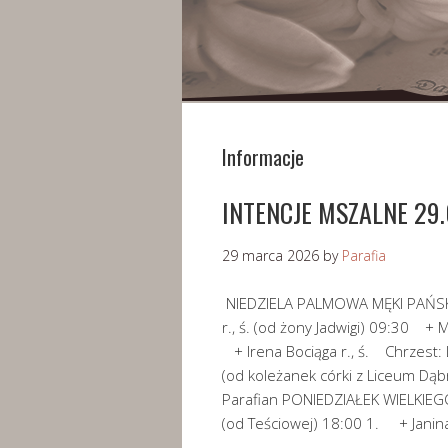
Informacje
INTENCJE MSZALNE 29.0
29 marca 2026
by
Parafia
NIEDZIELA PALMOWA MĘKI PAŃSKIE
r., ś. (od żony Jadwigi) 09:30 + 
+ Irena Bociąga r., ś. Chrzest
(od koleżanek córki z Liceum D
Parafian PONIEDZIAŁEK WIELKIEG
(od Teściowej) 18:00 1. + Jani