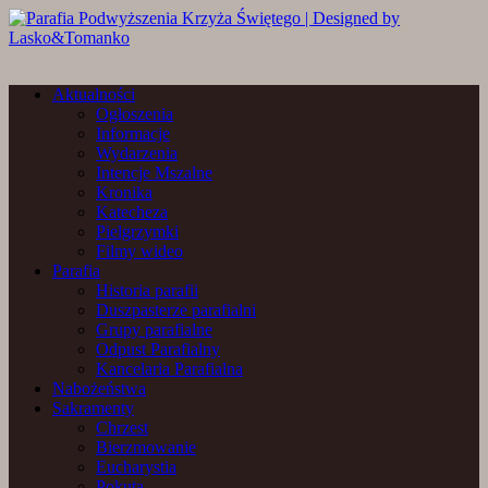
Aktualności
Ogłoszenia
Informacje
Wydarzenia
Intencje Mszalne
Kronika
Katecheza
Pielgrzymki
Filmy wideo
Parafia
Historia parafii
Duszpasterze parafialni
Grupy parafialne
Odpust Parafialny
Kancelaria Parafialna
Nabożeństwa
Sakramenty
Chrzest
Bierzmowanie
Eucharystia
Pokuta