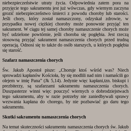
niebezpieczeństwie utraty życia. Odpowiednia zatem pora na
przyjęcie tego sakramentu jest już wówczas, gdy wiernym zaczyna
grozić niebezpieczeństwo śmierci z powodu choroby lub starości.
Jeśli chory, który został namaszczony, odzyskał zdrowie, w
przypadku nowej ciężkiej choroby może ponownie przyjąć ten
sakrament. W ciągu tej samej choroby namaszczenie chorych może
być udzielone powtórnie, jeśli choroba się pogłębia. Jest rzeczą
stosowną przyjąć sakrament namaszczenia chorych przed trudną
operacją. Odnosi się to także do osób starszych, u których pogłębia
się starość.
Szafarz namaszczenia chorych
Św. Jakub Apostoł pisze: „Choruje ktoś wśród was? Niech
sprowadzi kapłanów Kościoła, by się modlili nad nim i namaścili go
olejem w imię Pana” (Jk 5,14). Jedynie więc kapłani,tzn. biskupi i
prezbiterzy, są szafarzami sakramentu namaszczenia chorych.
Duszpasterze winni więc pouczyć wiernych o dobrodziejstwach
tego sakramentu, aby w razie potrzeby nie zaniedbywali sprawy
wezwania kapłana do chorego, by nie pozbawiać go daru tego
sakramentu.
Skutki sakramentu namaszczenia chorych
Na temat skuteczności sakramentu namaszczenia chorych św. Jakub