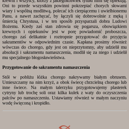
krewni i wszyscy, którzy z jakiegokolwiek tytułu nimi się opiekują.
Oni to przede wszystkim powinni pokrzepiać chorych słowami
wiary i wspólną modlitwą, polecać ich cierpiącemu i uwielbionemu
Panu, a nawet zachęcać, by łączyli się dobrowolnie z męką i
śmiercią Chrystusa, i w ten sposób przysparzali dobra Ludowi
Bożemu. Kiedy zaś stan zdrowia się pogarsza, obowiązkiem
krewnych i opiekunów jest w porę powiadomić proboszcza,
chorego zaś delikatnie i roztropnie przygotować do przyjęcia
sakramentów w odpowiednim czasie. Kapłana prosimy również
wówczas do chorego, gdy jest on nieprzytomny, aby udzielił mu
absolucji i sakramentu namaszczenia, modlił się za niego i udzielił
mu specjalnego błogosławieństwa.
Przygotowanie do sakramentu namaszczenia
Stół w pobliżu łóżka chorego nakrywamy białym obrusem.
Umieszczamy na nim krzyż, a obok świecę chrzcielną chorego lub
inne świece. Na małym talerzyku przygotowujemy plasterek
cytryny lub trochę soli oraz kilka kulek z waty do oczyszczenia
palców po namaszczeniu. Ustawiamy również w małym naczyniu
wodę święconą i kropidło.