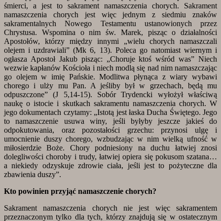
śmierci, a jest to sakrament namaszczenia chorych. Sakrament
namaszczenia chorych jest więc jednym z siedmiu znaków
sakramentalnych Nowego Testamentu ustanowionych przez
Chrystusa. Wspomina o nim św. Marek, pisząc o działalności
Apostołów, którzy między innymi „wielu chorych namaszczali
olejem i uzdrawiali” (Mk 6, 13). Poleca go natomiast wiernym i
ogłasza Apostoł Jakub pisząc: „Choruje ktoś wśród was” Niech
wezwie kapłanów Kościoła i niech modlą się nad nim namaszczając
go olejem w imię Pańskie. Modlitwa płynąca z wiary wybawi
chorego i ulży mu Pan. A jeśliby był w grzechach, będą mu
odpuszczone” (J 5,14-15). Sobór Trydencki wyłożył właściwą
naukę o istocie i skutkach sakramentu namaszczenia chorych. W
jego dokumentach czytamy: „Istotą jest łaska Ducha Świętego. Jego
to namaszczenie usuwa winy, jeśli byłyby jeszcze jakieś do
odpokutowania, oraz pozostałości grzechu: przynosi ulgę i
umocnienie duszy chorego, wzbudzając w nim wielką ufność w
miłosierdzie Boże. Chory podniesiony na duchu łatwiej znosi
dolegliwości choroby i trudy, łatwiej opiera się pokusom szatana…
a niekiedy odzyskuje zdrowie ciała, jeśli jest to pożyteczne dla
zbawienia duszy”.
Kto powinien przyjąć namaszczenie chorych?
Sakrament namaszczenia chorych nie jest więc sakramentem
przeznaczonym tylko dla tych, którzy znajdują się w ostatecznym