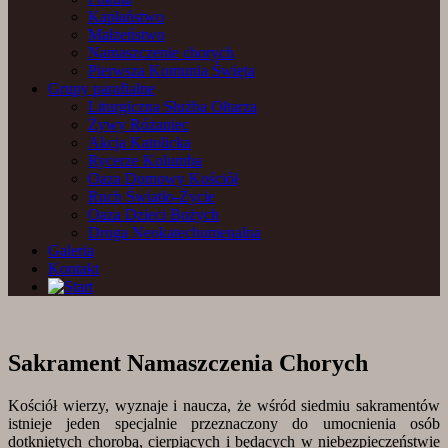
Kapłaństwo
Małżeństwo
Namaszczenie chorych
Pierwsza Komunia Święta
Grupy parafialne
Liturgiczna Służba Ołtarza
Żywy Różaniec
Akcja Katolicka
Rycerze Kolumba
Oaza Domowy Kościół
Ruch Światło-Życie
Oaza Dzieci Bożych
Droga Neokatechumenalna
Galeria
Kontakt
Sakrament Namaszczenia Chorych
Kościół wierzy, wyznaje i naucza, że wśród siedmiu sakramentów
istnieje jeden specjalnie przeznaczony do umocnienia osób
dotkniętych chorobą, cierpiących i będących w niebezpieczeństwie