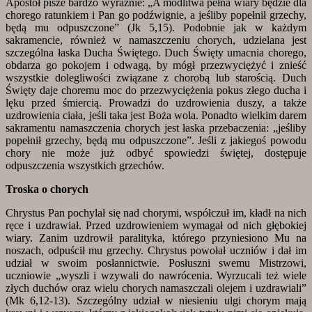
Apostoł pisze bardzo wyraźnie: „A modlitwa pełna wiary będzie dla
chorego ratunkiem i Pan go podźwignie, a jeśliby popełnił grzechy,
będą mu odpuszczone” (Jk 5,15). Podobnie jak w każdym
sakramencie, również w namaszczeniu chorych, udzielana jest
szczególna łaska Ducha Świętego. Duch Święty umacnia chorego,
obdarza go pokojem i odwagą, by mógł przezwyciężyć i znieść
wszystkie dolegliwości związane z chorobą lub starością. Duch
Święty daje choremu moc do przezwyciężenia pokus złego ducha i
lęku przed śmiercią. Prowadzi do uzdrowienia duszy, a także
uzdrowienia ciała, jeśli taka jest Boża wola. Ponadto wielkim darem
sakramentu namaszczenia chorych jest łaska przebaczenia: „jeśliby
popełnił grzechy, będą mu odpuszczone”. Jeśli z jakiegoś powodu
chory nie może już odbyć spowiedzi świętej, dostępuje
odpuszczenia wszystkich grzechów.
Troska o chorych
Chrystus Pan pochylał się nad chorymi, współczuł im, kładł na nich
ręce i uzdrawiał. Przed uzdrowieniem wymagał od nich głębokiej
wiary. Zanim uzdrowił paralityka, którego przyniesiono Mu na
noszach, odpuścił mu grzechy. Chrystus powołał uczniów i dał im
udział w swoim posłannictwie. Posłuszni swemu Mistrzowi,
uczniowie „wyszli i wzywali do nawrócenia. Wyrzucali też wiele
złych duchów oraz wielu chorych namaszczali olejem i uzdrawiali”
(Mk 6,12-13). Szczególny udział w niesieniu ulgi chorym mają