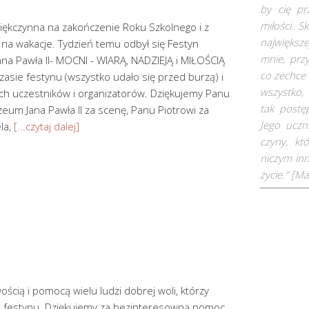
by cię pr
miłości. S
ziękczynna na zakończenie Roku Szkolnego i z
największe
na wakacje. Tydzień temu odbył się Festyn
mnie, prz
ana Pawła II- MOCNI - WIARĄ, NADZIEJĄ i MIŁOŚCIĄ
co zechce
asie festynu (wszystko udało się przed burzą) i
wszystko, 
ich uczestników i organizatorów. Dziękujemy Panu
tak postę
um Jana Pawła II za scenę, Panu Piotrowi za
Jego uczn
la,
[...czytaj dalej]
czyny, kt
niczym inn
życie.” [
Ma
ością i pomocą wielu ludzi dobrej woli, którzy
go festynu. Dziękujemy za bezinteresowną pomoc,