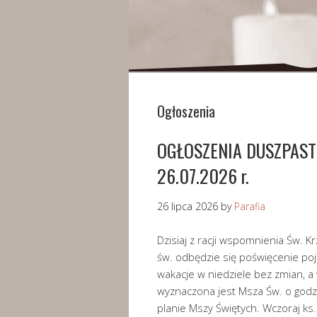
Ogłoszenia
OGŁOSZENIA DUSZPASTER
26.07.2026 r.
26 lipca 2026
by
Parafia
Dzisiaj z racji wspomnienia Św. K
św. odbędzie się poświęcenie po
wakacje w niedziele bez zmian, a
wyznaczona jest Msza Św. o god
planie Mszy Świętych. Wczoraj ks