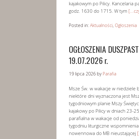
kajakowym po Pilicy. Kancelaria p
godz. 1630 do 1715. W tym
[...cz
Posted in:
Aktualności
,
Ogłoszenia
OGŁOSZENIA DUSZPASTER
19.07.2026 r.
19 lipca 2026
by
Parafia
Msze Św. w wakacje w niedziele b
niektóre dni wyznaczona jest Ms
tygodniowym planie Mszy Świętyc
kajakowy po Pilicy w dniach 23-25
parafialna w wakacje od poniedz
tygodniu liturgiczne wspomnienia
nowennowa do MB nieustającej
[