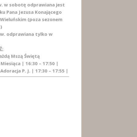
w. w sobotę odprawiana jest
łku Pana Jezusa Konającego
 Wieluńskim (poza sezonem
)
Św. odprawiana tylko w
Ź:
każdą Mszą Świętą
 Miesiąca | 16:30 – 17:50 |
Adoracja P. J. | 17:30 – 17:55 |