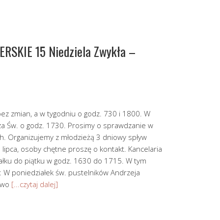
SKIE 15 Niedziela Zwykła –
ez zmian, a w tygodniu o godz. 730 i 1800. W
za Św. o godz. 1730. Prosimy o sprawdzanie w
h. Organizujemy z młodzieżą 3 dniowy spływ
 lipca, osoby chętne proszę o kontakt. Kancelaria
iałku do piątku w godz. 1630 do 1715. W tym
: W poniedziałek św. pustelników Andrzeja
stwo
[...czytaj dalej]