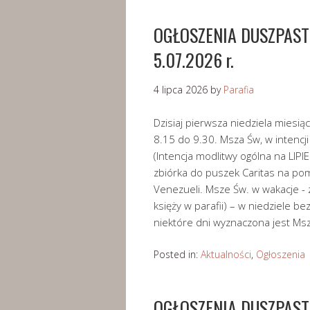
OGŁOSZENIA DUSZPASTER
5.07.2026 r.
4 lipca 2026
by
Parafia
Dzisiaj pierwsza niedziela miesi
8.15 do 9.30. Msza Św, w intenc
(Intencja modlitwy ogólna na LIPIE
zbiórka do puszek Caritas na pom
Venezueli. Msze Św. w wakacje - 
księży w parafii) – w niedziele be
niektóre dni wyznaczona jest Ms
Posted in:
Aktualności
,
Ogłoszenia
OGŁOSZENIA DUSZPASTER