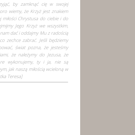
zyjąć, by zamknąć cię w swojej
koro wiemy, że Krzyż jest znakiem
j miłości Chrystusa do ciebie i do
yjmijmy Jego Krzyż we wszystkim,
 nam dać i oddajmy Mu z radością
co zechce zabrać. Jeśli będziemy
pować, świat pozna, że jesteśmy
iami, że należymy do Jezusa, że
óre wykonujemy, ty i ja, nie są
ym, jak naszą miłością wcieloną w
tka Teresa]