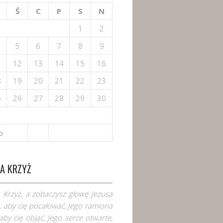
Ś
C
P
S
N
1
2
5
6
7
8
9
1
12
13
14
15
16
8
19
20
21
22
23
5
26
27
28
29
30
ip
A KRZYŻ
 Krzyż, a zobaczysz głowę Jezusa
 aby cię pocałować, Jego ramiona
aby cię objąć, Jego serce otwarte,