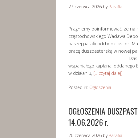
27 czerwca 2026
by
Parafia
Pragniemy poinformować, że na 
częstochowskiego Wacława Depo, 
naszej parafii odchodzi ks. dr. M
pracę duszpasterską w no
Dzisiaj dziękujemy Bo
wspaniałego kapłana, oddanego B
w działaniu,
[...czytaj dalej]
Posted in:
Ogłoszenia
OGŁOSZENIA DUSZPASTER
14.06.2026 r.
20 czerwca 2026
by
Parafia