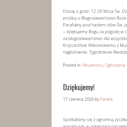
Dzisiaj o godz. 12.00 Msza Św. D
prośbą o Błogosławieństwo Boże 
Parafialny pod hasłem słów Św. J
– dziękujemy Bogu za pogodę w cz
za błogosławieństwo dla wszystk
Krzysztofowi Witkowskiemu z Muze
nagłośnienie. Tygodnikowi Niedzie
Posted in:
Aktualności
,
Ogłoszenia
Dziękujemy!
17 czerwca 2026
by
Parafia
Spotkaliśmy się z ogromną życzliw
wsparli nas w organizacji nasze