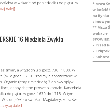
arafialna w wakacje od poniedziałku do piątku w
* Msza Ś
ytaj dalej]
w kośció
na Rynku
zimowym
** Msza 
wakacje
SKIE 16 Niedziela Zwykła –
SPOWIED
– Przed 
– I Piątek
– Sobota 
ez zmian, a w tygodniu o godz. 730 i 1800. W
za Św. o godz. 1730. Prosimy o sprawdzanie w
h. Organizujemy z młodzieżą 3 dniowy spływ
 lipca, osoby chętne proszę o kontakt. Kancelaria
iałku do piątku w godz. 1630 do 1715. W tym
: W środę święto św. Marii Magdaleny, Msza św.
...czytaj dalej]