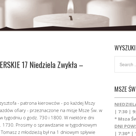
WYSZUKI
SKIE 17 Niedziela Zwykła –
MSZE ŚWI
rzysztofa - patrona kierowców - po każdej Mszy
NIEDZIEL
jazdów ofiary - przeznaczone na misje Msze Św. w
| 7:30 | 9
 w tygodniu o godz. 730 i 1800. W niektóre dni
* Msza Św
z. 1730. Prosimy o sprawdzanie w tygodniowym
DNI POW
. Tomasz z młodzieżą był na 1 dniowym spływie
| 7:30* | 