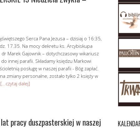
więtszego Serca Pana Jezusa – dzisiaj o 16:35,
odz. 17.35. Na mocy dekretu ks. Arcybiskupa
 dr Marek Gajownik – dotychczasowy wikariusz
y do innej parafii. Składamy księdzu Markowi
ioletnią posługę w naszej parafii - Bóg zapłać.
na zmiany personalne, zostało tylko 2 księży w
i
[...czytaj dalej]
lat pracy duszpasterskiej w naszej
KALENDA