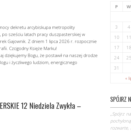
P
W
3
4
mocy dekretu arcybiskupa metropolity
po sześciu latach pracy duszpasterskiej w
10
1
arek Gajownik. Z dniem 1 lipca 2026 r. rozpocznie
17
1
wej parafii. Czcigodny Księże Marku!
gu, że postawił na naszej drodze
24
2
ogu i życzliwego ludziom, energicznego
31
« l
SPÓJRZ N
SKIE 12 Niedziela Zwykła –
„Spójrz na
pochyloną,
rozwarte, 