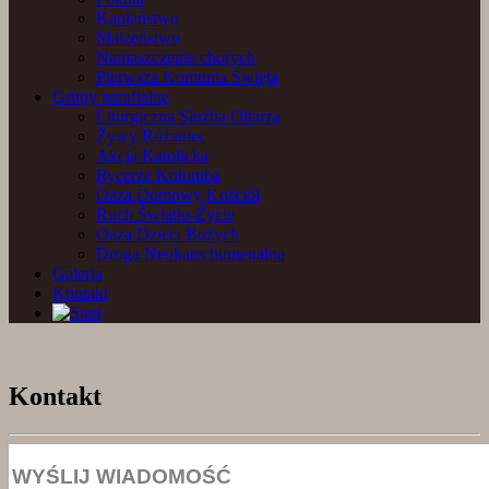
Kapłaństwo
Małżeństwo
Namaszczenie chorych
Pierwsza Komunia Święta
Grupy parafialne
Liturgiczna Służba Ołtarza
Żywy Różaniec
Akcja Katolicka
Rycerze Kolumba
Oaza Domowy Kościół
Ruch Światło-Życie
Oaza Dzieci Bożych
Droga Neokatechumenalna
Galeria
Kontakt
Kontakt
WYŚLIJ WIADOMOŚĆ