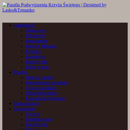
Aktualności
Ogłoszenia
Informacje
Wydarzenia
Intencje Mszalne
Kronika
Katecheza
Pielgrzymki
Filmy wideo
Parafia
Historia parafii
Duszpasterze parafialni
Grupy parafialne
Odpust Parafialny
Kancelaria Parafialna
Nabożeństwa
Sakramenty
Chrzest
Bierzmowanie
Eucharystia
Pokuta