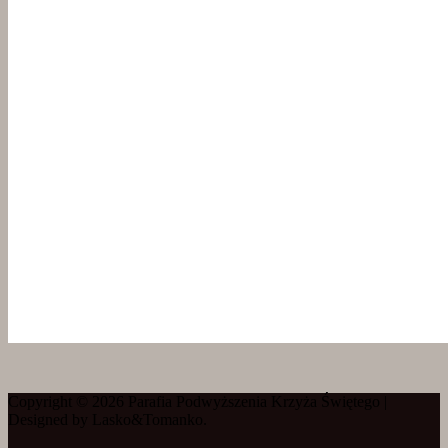
Copyright © 2026 Parafia Podwyższenia Krzyża Świętego |
Designed by Lasko&Tomanko.