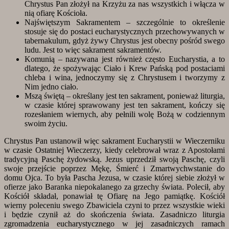
Chrystus Pan złożył na Krzyżu za nas wszystkich i włącza w
nią ofiarę Kościoła.
Najświętszym Sakramentem – szczególnie to określenie
stosuje się do postaci eucharystycznych przechowywanych w
tabernakulum, gdyż żywy Chrystus jest obecny pośród swego
ludu. Jest to więc sakrament sakramentów.
Komunią – nazywana jest również często Eucharystia, a to
dlatego, że spożywając Ciało i Krew Pańską pod postaciami
chleba i wina, jednoczymy się z Chrystusem i tworzymy z
Nim jedno ciało.
Mszą świętą – określany jest ten sakrament, ponieważ liturgia,
w czasie której sprawowany jest ten sakrament, kończy się
rozesłaniem wiernych, aby pełnili wolę Bożą w codziennym
swoim życiu.
Chrystus Pan ustanowił więc sakrament Eucharystii w Wieczerniku
w czasie Ostatniej Wieczerzy, kiedy celebrował wraz z Apostołami
tradycyjną Paschę żydowską. Jezus uprzedził swoją Paschę, czyli
swoje przejście poprzez Mękę, Śmierć i Zmartwychwstanie do
domu Ojca. To była Pascha Jezusa, w czasie której siebie złożył w
ofierze jako Baranka niepokalanego za grzechy świata. Polecił, aby
Kościół składał, ponawiał tę Ofiarę na Jego pamiątkę. Kościół
wierny poleceniu swego Zbawiciela czyni to przez wszystkie wieki
i będzie czynił aż do skończenia świata. Zasadniczo liturgia
zgromadzenia eucharystycznego w jej zasadniczych ramach