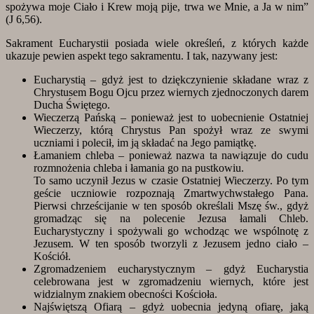
spożywa moje Ciało i Krew moją pije, trwa we Mnie, a Ja w nim”
(J 6,56).
Sakrament Eucharystii posiada wiele określeń, z których każde
ukazuje pewien aspekt tego sakramentu. I tak, nazywany jest:
Eucharystią – gdyż jest to dziękczynienie składane wraz z
Chrystusem Bogu Ojcu przez wiernych zjednoczonych darem
Ducha Świętego.
Wieczerzą Pańską – ponieważ jest to uobecnienie Ostatniej
Wieczerzy, którą Chrystus Pan spożył wraz ze swymi
uczniami i polecił, im ją składać na Jego pamiątkę.
Łamaniem chleba – ponieważ nazwa ta nawiązuje do cudu
rozmnożenia chleba i łamania go na pustkowiu.
To samo uczynił Jezus w czasie Ostatniej Wieczerzy. Po tym
geście uczniowie rozpoznają Zmartwychwstałego Pana.
Pierwsi chrześcijanie w ten sposób określali Mszę św., gdyż
gromadząc się na polecenie Jezusa łamali Chleb.
Eucharystyczny i spożywali go wchodząc we wspólnotę z
Jezusem. W ten sposób tworzyli z Jezusem jedno ciało –
Kościół.
Zgromadzeniem eucharystycznym – gdyż Eucharystia
celebrowana jest w zgromadzeniu wiernych, które jest
widzialnym znakiem obecności Kościoła.
Najświętszą Ofiarą – gdyż uobecnia jedyną ofiarę, jaką