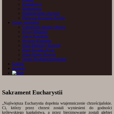
Kapłaństwo
Małżeństwo
Namaszczenie chorych
Pierwsza Komunia Święta
Grupy parafialne
Liturgiczna Służba Ołtarza
Żywy Różaniec
Akcja Katolicka
Rycerze Kolumba
Oaza Domowy Kościół
Ruch Światło-Życie
Oaza Dzieci Bożych
Droga Neokatechumenalna
Galeria
Kontakt
Sakrament Eucharystii
„Najświętsza Eucharystia dopełnia wtajemniczenie chrześcijańskie.
Ci, którzy przez chrzest zostali wyniesieni do godności
królewskiego kapłaństwa, a przez bierzmowanie zostali głębiej