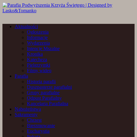
Aktualności
Ogłoszenia
Informacje
Wydarzenia
Intencje Mszalne
Kronika
Katecheza
Pielgrzymki
Filmy wideo
Parafia
Historia parafii
Duszpasterze parafialni
Grupy parafialne
Odpust Parafialny
Kancelaria Parafialna
Nabożeństwa
Sakramenty
Chrzest
Bierzmowanie
Eucharystia
Pokuta