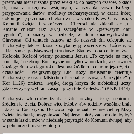
przetrwała nienaruszona przez wieki aż do naszych czasów. Składa
się ona z obrzędów wstępnych, z czytania słowa Bożego,
przygotowania darów, modlitwy eucharystycznej, w czasie której
dokonuje się przemiana chleba i wina w Ciało i Krew Chrystusa, z
Komunii świętej i zakończenia. Chrześcijanie zbierali się „na
łamanie chleba” (Dz 20,7) szczególnie w „pierwszym dniu
tygodnia”, to znaczy w niedzielę, w dniu zmartwychwstania
Chrystusa. Od tamtych czasów aż do naszych dni celebruje się
Eucharystię, tak że dzisiaj spotykamy ją wszędzie w Kościele, w
takiej samej podstawowej strukturze. Stanowi ona centrum życia
Kościoła. Kościół wierny poleceniu Jezusa „To czyńcie na moją
pamiątkę” celebruje Eucharystię nie tylko w niedziele, ale również
każdego dnia w ciągu roku. Jest ona źródłem i centrum jego życia i
działalności. „Pielgrzymujący Lud Boży, nieustannie celebruje
Eucharystię, głosząc Misterium Paschalne Jezusa, aż przyjdzie” (l
Kor 11,26), zmierza „wąską drogą krzyża do niebieskiej uczty,
gdzie wszyscy wybrani zasiądą przy stole Królestwa” (KKK 1344).
Eucharystia winna również dla każdej rodziny stać się i centrum i
źródłem jej życia. Dobrze więc byłoby, aby rodziny wspólnie brały
udział w Eucharystii. Do owocnego udziału w niedzielnej Mszy
świętej trzeba się przygotować. Najpierw należy zadbać o to, by być
w stanie łaski i móc w niedzielę przystąpić do Komunii świętej, aby
w pełni uczestniczyć w liturgii.