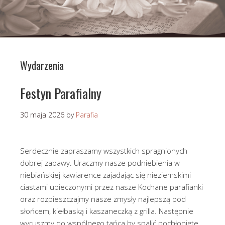
Wydarzenia
Festyn Parafialny
30 maja 2026
by
Parafia
Serdecznie zapraszamy wszystkich spragnionych
dobrej zabawy. Uraczmy nasze podniebienia w
niebiańskiej kawiarence zajadając się nieziemskimi
ciastami upieczonymi przez nasze Kochane parafianki
oraz rozpieszczajmy nasze zmysły najlepszą pod
słońcem, kiełbaską i kaszaneczką z grilla. Następnie
wyruszmy do wspólnego tańca by spalić pochłonięte