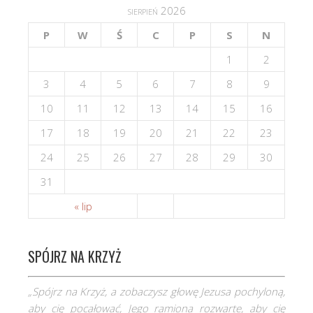
sierpień 2026
P
W
Ś
C
P
S
N
1
2
3
4
5
6
7
8
9
10
11
12
13
14
15
16
17
18
19
20
21
22
23
24
25
26
27
28
29
30
31
« lip
SPÓJRZ NA KRZYŻ
„Spójrz na Krzyż, a zobaczysz głowę Jezusa pochyloną,
aby cię pocałować, Jego ramiona rozwarte, aby cię