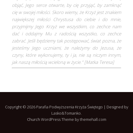
objąć, Jego serce otwarte, by cię przyjąć, by zamknąć
cię w swojej miłości. Skoro wiemy, że Krzyż jest znakiem
największej miłości Chrystusa do ciebie i do mnie,
przyjmijmy Jego Krzyż we wszystkim, co zechce nam
dać i oddajmy Mu z radością wszystko, co zechce
zabrać. Jeśli będziemy tak postępować, świat pozna, że
jesteśmy Jego uczniami, że należymy do Jezusa, że
czyny, które wykonujemy, ty i ja, nie są niczym innym,
jak naszą miłością wcieloną w życie.” [
Matka Teresa]
Copyright © 2026 Parafia Podwyższenia Krzyża Świętego | Designed by
Lasko&Tomanko.
Church
WordPress Theme by themehall.com