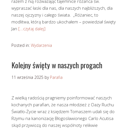
razem z nią rozważając tajemnice różańca św.
wypraszać łaski dla nas, dla naszych najbliższych, dla
naszej ojczyzny i całego świata. „Różaniec, to
modlitwa, którą bardzo ukochałem – powiedział święty
Jan
[...czytaj dalej]
Posted in:
Wydarzenia
Kolejny święty w naszych progach
11 września 2025
by
Parafia
Z wielką radością pragniemy poinformować naszych
kochanych parafian, że nasza młodzież z Oazy Ruchu
Światło-Życie wraz z księdzem Tomaszem udali się do
Rzymu na kanonizację Błogosławionego Carlo Acutisa
skąd przywiozą do naszej wspólnoty relikwie