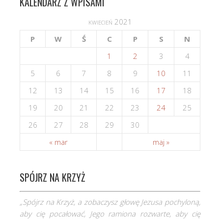
KALENDARZ Z WPISAMI
kwiecień 2021
P
W
Ś
C
P
S
N
1
2
3
4
5
6
7
8
9
10
11
12
13
14
15
16
17
18
19
20
21
22
23
24
25
26
27
28
29
30
« mar
maj »
SPÓJRZ NA KRZYŻ
„Spójrz na Krzyż, a zobaczysz głowę Jezusa pochyloną,
aby cię pocałować, Jego ramiona rozwarte, aby cię