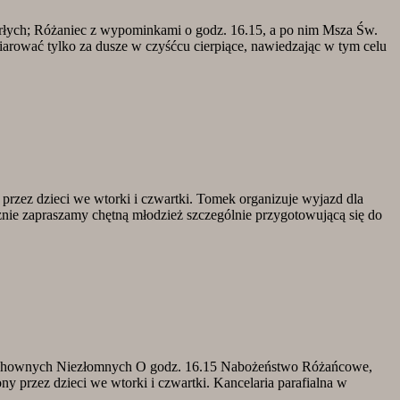
rłych; Różaniec z wypominkami o godz. 16.15, a po nim Msza Św.
iarować tylko za dusze w czyśćcu cierpiące, nawiedzając w tym celu
zez dzieci we wtorki i czwartki. Tomek organizuje wyjazd dla
nie zapraszamy chętną młodzież szczególnie przygotowującą się do
i Duchownych Niezłomnych O godz. 16.15 Nabożeństwo Różańcowe,
 przez dzieci we wtorki i czwartki. Kancelaria parafialna w