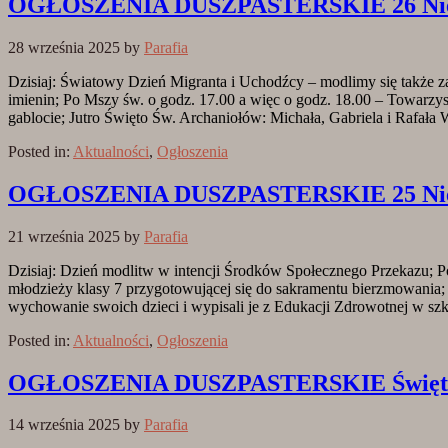
OGŁOSZENIA DUSZPASTERSKIE 26 Niedzi
28 września 2025
by
Parafia
Dzisiaj: Światowy Dzień Migranta i Uchodźcy – modlimy się także 
imienin; Po Mszy św. o godz. 17.00 a więc o godz. 18.00 – Towarzy
gablocie; Jutro Święto Św. Archaniołów: Michała, Gabriela i Rafał
Posted in:
Aktualności
,
Ogłoszenia
OGŁOSZENIA DUSZPASTERSKIE 25 Niedzi
21 września 2025
by
Parafia
Dzisiaj: Dzień modlitw w intencji Środków Społecznego Przekazu; P
młodzieży klasy 7 przygotowującej się do sakramentu bierzmowania; Z
wychowanie swoich dzieci i wypisali je z Edukacji Zdrowotnej w szk
Posted in:
Aktualności
,
Ogłoszenia
OGŁOSZENIA DUSZPASTERSKIE Święto Pod
14 września 2025
by
Parafia