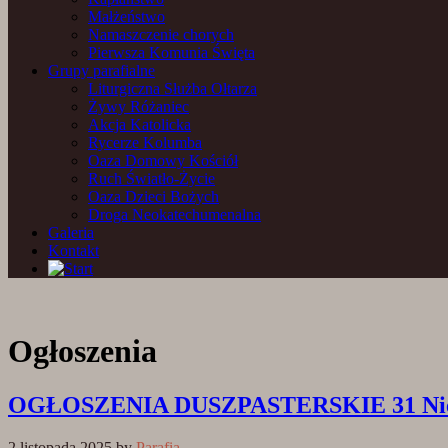
Małżeństwo
Namaszczenie chorych
Pierwsza Komunia Święta
Grupy parafialne
Liturgiczna Służba Ołtarza
Żywy Różaniec
Akcja Katolicka
Rycerze Kolumba
Oaza Domowy Kościół
Ruch Światło-Życie
Oaza Dzieci Bożych
Droga Neokatechumenalna
Galeria
Kontakt
Ogłoszenia
OGŁOSZENIA DUSZPASTERSKIE 31 Niedzie
2 listopada 2025
by
Parafia