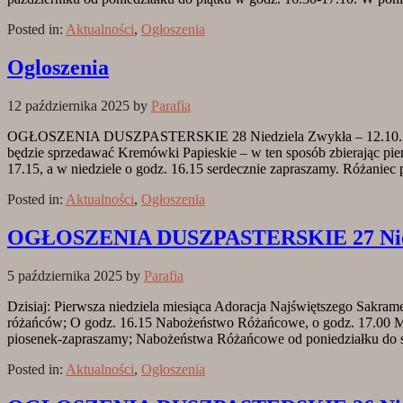
Posted in:
Aktualności
,
Ogłoszenia
Ogloszenia
12 października 2025
by
Parafia
OGŁOSZENIA DUSZPASTERSKIE 28 Niedziela Zwykła – 12.10.2025 r
będzie sprzedawać Kremówki Papieskie – w ten sposób zbierając p
17.15, a w niedziele o godz. 16.15 serdecznie zapraszamy. Różaniec
Posted in:
Aktualności
,
Ogłoszenia
OGŁOSZENIA DUSZPASTERSKIE 27 Niedzi
5 października 2025
by
Parafia
Dzisiaj: Pierwsza niedziela miesiąca Adoracja Najświętszego Sakram
różańców; O godz. 16.15 Nabożeństwo Różańcowe, o godz. 17.00 Msza
piosenek-zapraszamy; Nabożeństwa Różańcowe od poniedziałku do so
Posted in:
Aktualności
,
Ogłoszenia