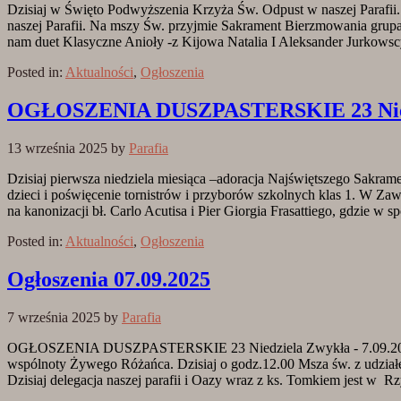
Dzisiaj w Święto Podwyższenia Krzyża Św. Odpust w naszej Parafii.
naszej Parafii. Na mszy Św. przyjmie Sakrament Bierzmowania grup
nam duet Klasyczne Anioły -z Kijowa Natalia I Aleksander Jurkowscy.
Posted in:
Aktualności
,
Ogłoszenia
OGŁOSZENIA DUSZPASTERSKIE 23 Niedzi
13 września 2025
by
Parafia
Dzisiaj pierwsza niedziela miesiąca –adoracja Najświętszego Sakram
dzieci i poświęcenie tornistrów i przyborów szkolnych klas 1. W Zaw
na kanonizacji bł. Carlo Acutisa i Pier Giorgia Frasattiego, gdzie w
Posted in:
Aktualności
,
Ogłoszenia
Ogłoszenia 07.09.2025
7 września 2025
by
Parafia
OGŁOSZENIA DUSZPASTERSKIE 23 Niedziela Zwykła - 7.09.2025 r. D
wspólnoty Żywego Różańca. Dzisiaj o godz.12.00 Msza św. z udziałe
Dzisiaj delegacja naszej parafii i Oazy wraz z ks. Tomkiem jest w Rz