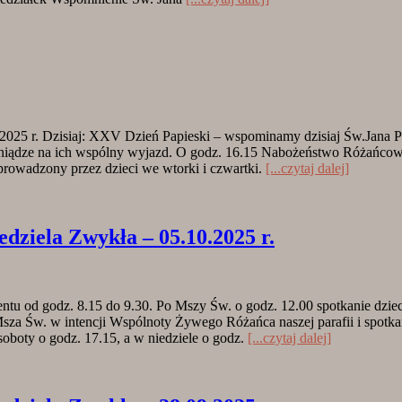
. Dzisiaj: XXV Dzień Papieski – wspominamy dzisiaj Św.Jana Paw
ieniądze na ich wspólny wyjazd. O godz. 16.15 Nabożeństwo Różańco
 prowadzony przez dzieci we wtorki i czwartki.
[...czytaj dalej]
ela Zwykła – 05.10.2025 r.
entu od godz. 8.15 do 9.30. Po Mszy Św. o godz. 12.00 spotkanie dzie
 Św. w intencji Wspólnoty Żywego Różańca naszej parafii i spotkanie
boty o godz. 17.15, a w niedziele o godz.
[...czytaj dalej]