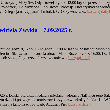
 Uroczystej Mszy Św. Odpustowej o godz. 12.00 będzie przewodniczył
a młodzieży. Po Mszy Św. Odpustowej Procesja Eucharystyczna wokół k
 Delegacja naszej parafii i młodzież z Oazy wraz z ks.
[...czytaj dalej]
ela Zwykła – 7.09.2025 r.
entu od godz. 8,15 do 9.30 o godz. 17.00 Msza Św. w intencji wspóln
ierciu –Skarżycach koronacja obrazu Matki Bożej o godz. 16.00. Dzisi
 sposób szczególny przez ich wstawiennictwo
[...czytaj dalej]
zisiaj pierwsza niedziela miesiąca –adoracja Najświętszego Sakra
m dzieci i poświęcenie tornistrów i przyborów szkolnych klas 1. W 
ymie na kanonizacji bł. Carlo Acutisa i Pier
[...czytaj dalej]