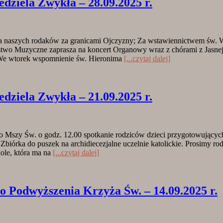
ela Zwykła – 28.09.2025 r.
za naszych rodaków za granicami Ojczyzny; Za wstawiennictwem św. W
stwo Muzyczne zaprasza na koncert Organowy wraz z chórami z Jasnej
a We wtorek wspomnienie św. Hieronima
[...czytaj dalej]
ela Zwykła – 21.09.2025 r.
o Mszy Św. o godz. 12.00 spotkanie rodziców dzieci przygotowującyc
biórka do puszek na archidiecezjalne uczelnie katolickie. Prosimy rodz
ole, która ma na
[...czytaj dalej]
wyższenia Krzyża Św. – 14.09.2025 r.