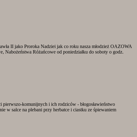
ła II jako Proroka Nadziei jak co roku nasza młodzież OAZOWA
we, Nabożeństwa Różańcowe od poniedziałku do soboty o godz.
ci pierwszo-komunijnych i ich rodziców - błogosławieństwo
 w salce na plebani przy herbatce i ciastku ze śpiewaniem