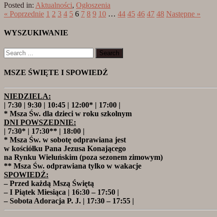
Posted in:
Aktualności
,
Ogłoszenia
« Poprzednie
1
2
3
4
5
6
7
8
9
10
…
44
45
46
47
48
Następne »
WYSZUKIWANIE
MSZE ŚWIĘTE I SPOWIEDŹ
NIEDZIELA:
| 7:30 | 9:30 | 10:45 | 12:00* | 17:00 |
* Msza Św. dla dzieci w roku szkolnym
DNI POWSZEDNIE:
| 7:30* | 17:30** | 18:00 |
* Msza Św. w sobotę odprawiana jest
w kościółku Pana Jezusa Konającego
na Rynku Wieluńskim (poza sezonem zimowym)
** Msza Św. odprawiana tylko w wakacje
SPOWIEDŹ:
– Przed każdą Mszą Świętą
– I Piątek Miesiąca | 16:30 – 17:50 |
– Sobota Adoracja P. J. | 17:30 – 17:55 |