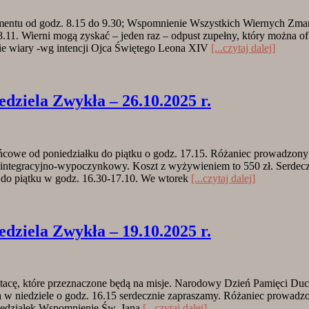
ramentu od godz. 8.15 do 9.30; Wspomnienie Wszystkich Wiernych Zma
.11. Wierni mogą zyskać – jeden raz – odpust zupełny, który można of
nie wiary -wg intencji Ojca Świętego Leona XIV
[...czytaj dalej]
ela Zwykła – 26.10.2025 r.
we od poniedziałku do piątku o godz. 17.15. Różaniec prowadzony pr
 integracyjno-wypoczynkowy. Koszt z wyżywieniem to 550 zł. Serdecz
u do piątku w godz. 16.30-17.10. We wtorek
[...czytaj dalej]
ela Zwykła – 19.10.2025 r.
 na tacę, które przeznaczone będą na misje. Narodowy Dzień Pamięc
 niedziele o godz. 16.15 serdecznie zapraszamy. Różaniec prowadzony
niedziałek Wspomnienie Św. Jana
[...czytaj dalej]