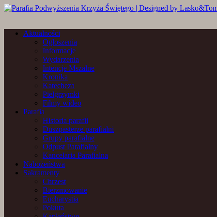
Aktualności
Ogłoszenia
Informacje
Wydarzenia
Intencje Mszalne
Kronika
Katecheza
Pielgrzymki
Filmy wideo
Parafia
Historia parafii
Duszpasterze parafialni
Grupy parafialne
Odpust Parafialny
Kancelaria Parafialna
Nabożeństwa
Sakramenty
Chrzest
Bierzmowanie
Eucharystia
Pokuta
Kapłaństwo