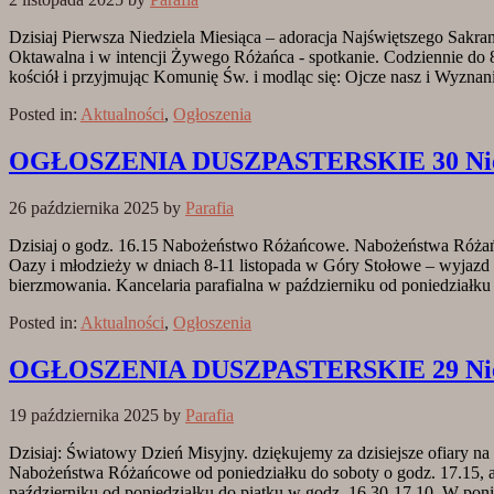
Dzisiaj Pierwsza Niedziela Miesiąca – adoracja Najświętszego Sak
Oktawalna i w intencji Żywego Różańca - spotkanie. Codziennie do 8
kościół i przyjmując Komunię Św. i modląc się: Ojcze nasz i Wyzna
Posted in:
Aktualności
,
Ogłoszenia
OGŁOSZENIA DUSZPASTERSKIE 30 Niedzi
26 października 2025
by
Parafia
Dzisiaj o godz. 16.15 Nabożeństwo Różańcowe. Nabożeństwa Różańco
Oazy i młodzieży w dniach 8-11 listopada w Góry Stołowe – wyjazd
bierzmowania. Kancelaria parafialna w październiku od poniedziałk
Posted in:
Aktualności
,
Ogłoszenia
OGŁOSZENIA DUSZPASTERSKIE 29 Niedzi
19 października 2025
by
Parafia
Dzisiaj: Światowy Dzień Misyjny. dziękujemy za dzisiejsze ofiary
Nabożeństwa Różańcowe od poniedziałku do soboty o godz. 17.15, a w
październiku od poniedziałku do piątku w godz. 16.30-17.10. W po