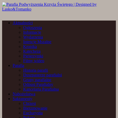
Aktualności
Ogłoszenia
Informacje
Wydarzenia
Intencje Mszalne
Kronika
Katecheza
Pielgrzymki
Filmy wideo
Parafia
Historia parafii
Duszpasterze parafialni
Grupy parafialne
Odpust Parafialny
Kancelaria Parafialna
Nabożeństwa
Sakramenty
Chrzest
Bierzmowanie
Eucharystia
Pokuta