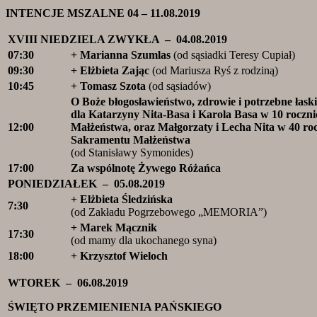
INTENCJE MSZALNE 04 – 11.08.2019
XVIII NIEDZIELA ZWYKŁA – 04.08.2019
07:30
+ Marianna Szumlas
(od sąsiadki Teresy Cupiał)
09:30
+ Elżbieta Zając
(od Mariusza Ryś z rodziną)
10:45
+ Tomasz Szota
(od sąsiadów)
O Boże błogosławieństwo, zdrowie i potrzebne łaski
dla Katarzyny Nita-Basa i Karola Basa w 10 roczn
12:00
Małżeństwa, oraz Małgorzaty i Lecha Nita w 40 ro
Sakramentu Małżeństwa
(od Stanisławy Symonides)
17:00
Za wspólnotę Żywego Różańca
PONIEDZIAŁEK – 05.08.2019
+ Elżbieta Śledzińska
7:30
(od Zakładu Pogrzebowego „MEMORIA”)
+ Marek Mącznik
17:30
(od mamy dla ukochanego syna)
18:00
+ Krzysztof Wieloch
WTOREK – 06.08.2019
ŚWIĘTO PRZEMIENIENIA PAŃSKIEGO