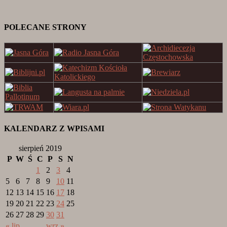
POLECANE STRONY
KALENDARZ Z WPISAMI
sierpień 2019
P
W
Ś
C
P
S
N
1
2
3
4
5
6
7
8
9
10
11
12
13
14
15
16
17
18
19
20
21
22
23
24
25
26
27
28
29
30
31
« lip
wrz »