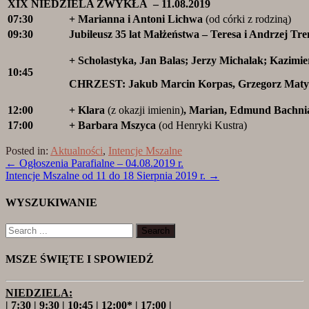
XIX NIEDZIELA ZWYKŁA – 11.08.2019
07:30
+ Marianna i Antoni Lichwa
(od córki z rodziną)
09:30
Jubileusz 35 lat Małżeństwa – Teresa i Andrzej Tr
+ Scholastyka, Jan Balas; Jerzy Michalak; Kazimie
10:45
CHRZEST: Jakub Marcin Korpas, Grzegorz Maty
12:00
+ Klara
(z okazji imienin)
, Marian, Edmund Bachni
17:00
+ Barbara Mszyca
(od Henryki Kustra)
Posted in:
Aktualności
,
Intencje Mszalne
←
Ogłoszenia Parafialne – 04.08.2019 r.
Intencje Mszalne od 11 do 18 Sierpnia 2019 r.
→
WYSZUKIWANIE
MSZE ŚWIĘTE I SPOWIEDŹ
NIEDZIELA:
| 7:30 | 9:30 | 10:45 | 12:00* | 17:00 |