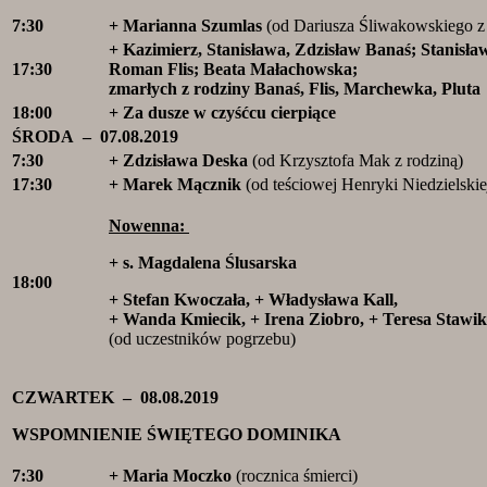
7:30
+ Marianna Szumlas
(od Dariusza Śliwakowskiego z 
+ Kazimierz, Stanisława, Zdzisław Banaś; Stanisła
17:30
Roman Flis; Beata Małachowska;
zmarłych z rodziny Banaś, Flis, Marchewka, Pluta
18:00
+ Za dusze w czyśćcu cierpiące
ŚRODA – 07.08.2019
7:30
+ Zdzisława Deska
(od Krzysztofa Mak z rodziną)
17:30
+ Marek Mącznik
(od teściowej Henryki Niedzielskie
Nowenna:
+ s. Magdalena Ślusarska
18:00
+ Stefan Kwoczała, + Władysława Kall,
+ Wanda Kmiecik, + Irena Ziobro, + Teresa Stawik
(od uczestników pogrzebu)
CZWARTEK – 08.08.2019
WSPOMNIENIE ŚWIĘTEGO DOMINIKA
7:30
+ Maria Moczko
(rocznica śmierci)