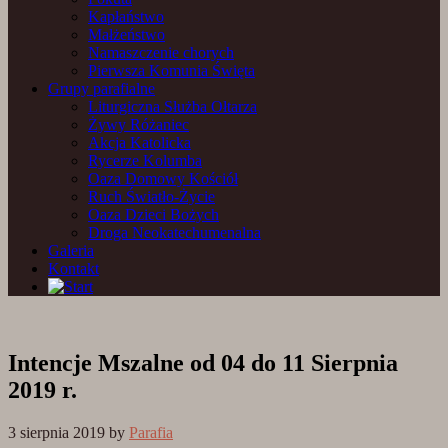
Kapłaństwo
Małżeństwo
Namaszczenie chorych
Pierwsza Komunia Święta
Grupy parafialne
Liturgiczna Służba Ołtarza
Żywy Różaniec
Akcja Katolicka
Rycerze Kolumba
Oaza Domowy Kościół
Ruch Światło-Życie
Oaza Dzieci Bożych
Droga Neokatechumenalna
Galeria
Kontakt
Intencje Mszalne od 04 do 11 Sierpnia
2019 r.
3 sierpnia 2019
by
Parafia