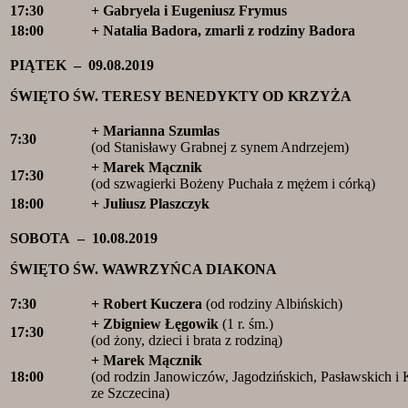
17:30
+ Gabryela i Eugeniusz Frymus
18:00
+ Natalia Badora, zmarli z rodziny Badora
PIĄTEK – 09.08.2019
ŚWIĘTO ŚW. TERESY BENEDYKTY OD KRZYŻA
+ Marianna Szumlas
7:30
(od Stanisławy Grabnej z synem Andrzejem)
+ Marek Mącznik
17:30
(od szwagierki Bożeny Puchała z mężem i córką)
18:00
+ Juliusz Plaszczyk
SOBOTA – 10.08.2019
ŚWIĘTO ŚW. WAWRZYŃCA DIAKONA
7:30
+ Robert Kuczera
(od rodziny Albińskich)
+ Zbigniew Łęgowik
(1 r. śm.)
17:30
(od żony, dzieci i brata z rodziną)
+ Marek Mącznik
18:00
(od rodzin Janowiczów, Jagodzińskich, Pasławskich i
ze Szczecina)