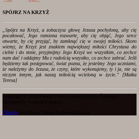
SPÓJRZ NA KRZYŻ
„Spójrz na Krzyż, a zobaczysz głowę Jezusa pochyloną, aby cię
pocałować, Jego ramiona rozwarte, aby cię objąć, Jego serce
otwarte, by cię przyjąć, by zamknąć cię w swojej miłości. Skoro
wiemy, że Krzyż jest znakiem największej miłości Chrystusa do
ciebie i do mnie, przyjmijmy Jego Krzyż we wszystkim, co zechce
nam dać i oddajmy Mu z radością wszystko, co zechce zabrać. Jeśli
będziemy tak postępować, świat pozna, że jesteśmy Jego uczniami,
że należymy do Jezusa, że czyny, które wykonujemy, ty i ja, nie są
niczym innym, jak naszą miłością wcieloną w życie.” [
Matka
Teresa]
Copyright © 2026 Parafia Podwyższenia Krzyża Świętego |
Designed by Lasko&Tomanko.
Church
WordPress Theme by themehall.com