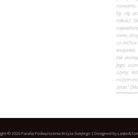
rozwarte, 
by cię pr
miłości. S
największe
mnie, prz
co zechce
wszystko, 
tak postę
Jego uczn
czyny, kt
niczym inn
życie.” [
Ma
ight © 2026 Parafia Podwyższenia Krzyża Świętego | Designed by Lasko&To