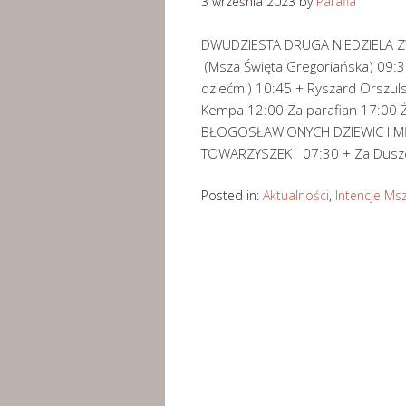
3 września 2023
by
Parafia
DWUDZIESTA DRUGA NIEDZIELA ZWY
(Msza Święta Gregoriańska) 09:30
dziećmi) 10:45 + Ryszard Orszulski
Kempa 12:00 Za parafian 17:00 
BŁOGOSŁAWIONYCH DZIEWIC I MĘ
TOWARZYSZEK 07:30 + Za Dusze 
Posted in:
Aktualności
,
Intencje Ms