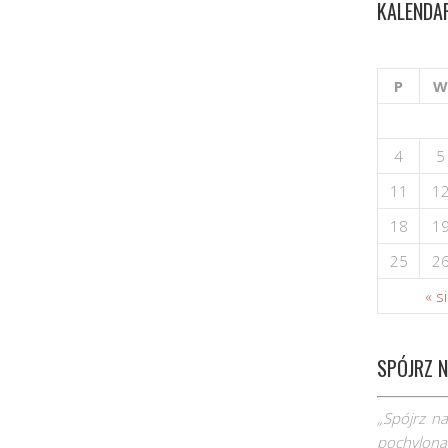
KALENDA
P
W
4
5
11
1
18
1
25
2
« s
SPÓJRZ N
„Spójrz na
pochyloną,