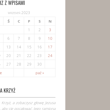
RZ Z WPISAMI
wrzesień 2023
Ś
C
P
S
N
1
2
3
6
7
8
9
10
2
13
14
15
16
17
9
20
21
22
23
24
6
27
28
29
30
ie
paź »
A KRZYŻ
 Krzyż, a zobaczysz głowę Jezusa
 aby cię pocałować, Jego ramiona