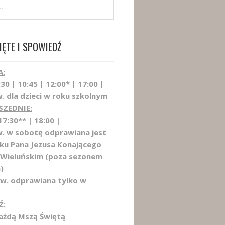
ĘTE I SPOWIEDŹ
A:
:30 | 10:45 | 12:00* | 17:00 |
. dla dzieci w roku szkolnym
SZEDNIE:
17:30** | 18:00 |
w. w sobotę odprawiana jest
łku Pana Jezusa Konającego
 Wieluńskim (poza sezonem
)
Św. odprawiana tylko w
Ź:
każdą Mszą Świętą