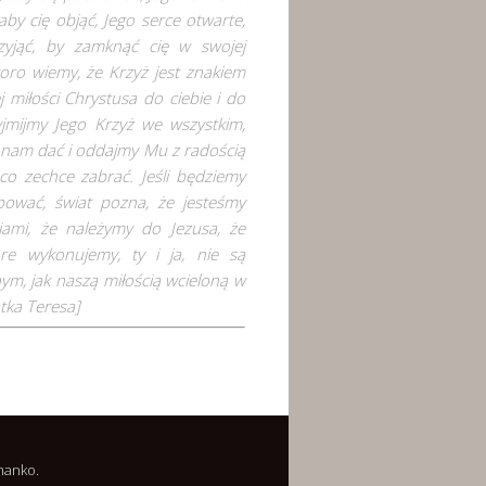
aby cię objąć, Jego serce otwarte,
zyjąć, by zamknąć cię w swojej
koro wiemy, że Krzyż jest znakiem
j miłości Chrystusa do ciebie i do
yjmijmy Jego Krzyż we wszystkim,
 nam dać i oddajmy Mu z radością
co zechce zabrać. Jeśli będziemy
pować, świat pozna, że jesteśmy
iami, że należymy do Jezusa, że
óre wykonujemy, ty i ja, nie są
ym, jak naszą miłością wcieloną w
tka Teresa]
manko.