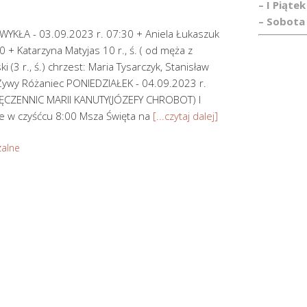
– I Piątek
– Sobota 
KŁA - 03.09.2023 r. 07:30 + Aniela Łukaszuk
 + Katarzyna Matyjas 10 r., ś. ( od męża z
 (3 r., ś.) chrzest: Maria Tysarczyk, Stanisław
Żywy Różaniec PONIEDZIAŁEK - 04.09.2023 r.
CZENNIC MARII KANUTY(JÓZEFY CHROBOT) I
w czyśćcu 8:00 Msza Święta na
[...czytaj dalej]
zalne