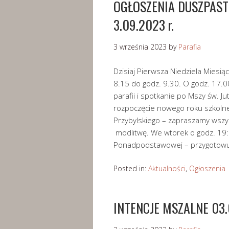
OGŁOSZENIA DUSZPASTE
3.09.2023 r.
3 września 2023
by
Parafia
Dzisiaj Pierwsza Niedziela Miesi
8.15 do godz. 9.30. O godz. 17.0
parafii i spotkanie po Mszy św. J
rozpoczęcie nowego roku szkoln
Przybylskiego – zapraszamy wszys
modlitwę. We wtorek o godz. 19:0
Ponadpodstawowej – przygotowu
Posted in:
Aktualności
,
Ogłoszenia
INTENCJE MSZALNE 03.0