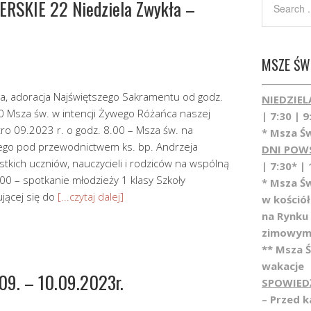
RSKIE 22 Niedziela Zwykła –
MSZE ŚWI
ąca, adoracja Najświętszego Sakramentu od godz.
NIEDZIEL
0 Msza św. w intencji Żywego Różańca naszej
| 7:30 | 9
utro 09.2023 r. o godz. 8.00 – Msza św. na
* Msza Św
ego pod przewodnictwem ks. bp. Andrzeja
DNI POW
tkich uczniów, nauczycieli i rodziców na wspólną
| 7:30* | 
0 – spotkanie młodzieży 1 klasy Szkoły
* Msza Ś
jącej się do
[...czytaj dalej]
w kośció
na Rynku
zimowym
** Msza 
wakacje
9. – 10.09.2023r.
SPOWIED
– Przed 