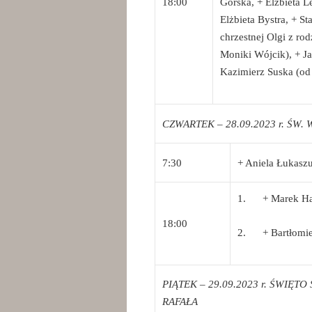
18:00
Górska, + Elżbieta L
Elżbieta Bystra, + St
chrzestnej Olgi z ro
Moniki Wójcik), + J
Kazimierz Suska (o
CZWARTEK – 28.09.2023 r. ŚW
7:30
+ Aniela Łukasz
1. + Marek Ham
18:00
2. + Bartłomiej
PIĄTEK – 29.09.2023 r. ŚWIĘ
RAFAŁA