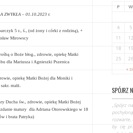
P
W
 ZWYKŁA – 01.10.2023 r.
4
5
zyk 5 r., ś., (od żony i córki z rodziną), +
11
1
nisław Mirowscy
18
1
ośbą o Boże błog., zdrowie, opiekę Matki
25
2
lubu dla Mariusza i Agnieszki Pszenica
« s
rowie, opiekę Matki Bożej dla Moniki i
 sakr. małż.
SPÓJRZ N
ry Ducha św., zdrowie, opiekę Matki Bożej
„Spójrz na
 zdanie matury dla Adriana Otorowskiego w 18
pochyloną,
ców i brata Patryka)
rozwarte, 
by cię pr