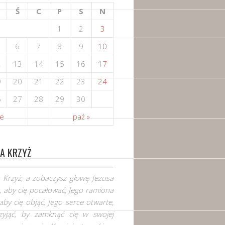
Ś
C
P
S
N
1
2
3
6
7
8
9
10
2
13
14
15
16
17
9
20
21
22
23
24
6
27
28
29
30
ie
paź »
A KRZYŻ
 Krzyż, a zobaczysz głowę Jezusa
 aby cię pocałować, Jego ramiona
aby cię objąć, Jego serce otwarte,
zyjąć, by zamknąć cię w swojej