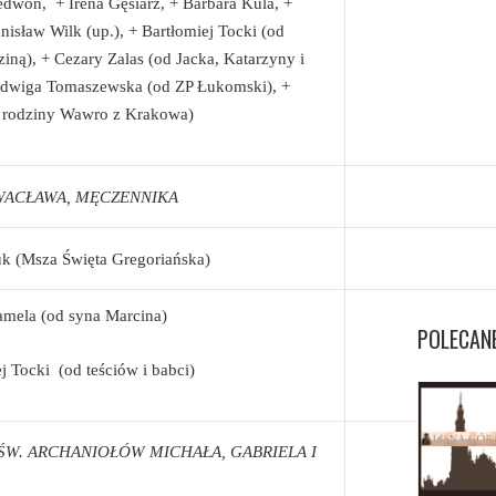
edwoń, + Irena Gęsiarz, + Barbara Kula, +
anisław Wilk (up.), + Bartłomiej Tocki (od
dziną), + Cezary Zalas (od Jacka, Katarzyny i
adwiga Tomaszewska (od ZP Łukomski), +
d rodziny Wawro z Krakowa)
. WACŁAWA, MĘCZENNIKA
uk (Msza Święta Gregoriańska)
ela (od syna Marcina)
POLECAN
 Tocki (od teściów i babci)
TO ŚW. ARCHANIOŁÓW MICHAŁA, GABRIELA I