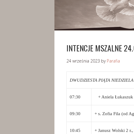
INTENCJE MSZALNE 24.0
24 września 2023
by
Parafia
DWUDZIESTA PIĄTA NIEDZIELA Z
07:30
+ Aniela Łukaszuk 
09:30
+ s. Zofia Fila (od A
10:45
+ Janusz Wolski 2 r., 