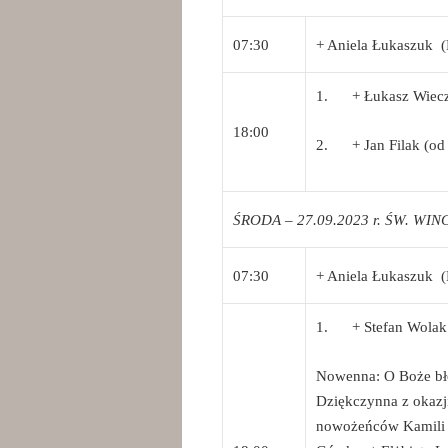
07:30
+ Aniela Łukaszuk (
1. + Łukasz Wieczor
18:00
2. + Jan Filak (od 
ŚRODA – 27.09.2023 r. ŚW. W
07:30
+ Aniela Łukaszuk (
1. + Stefan Wolak (
Nowenna: O Boże błog
Dziękczynna z okazji
nowożeńców Kamili i