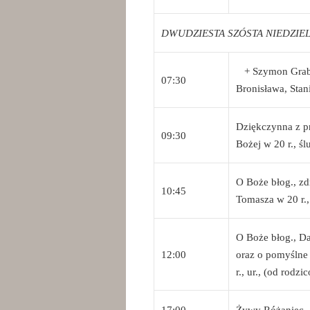
DWUDZIESTA SZÓSTA NIEDZIELA
+ Szymon Grabarc
07:30
Bronisława, Sta
Dziękczynna z pr
09:30
Bożej w 20 r., ś
O Boże błog., zd
10:45
Tomasza w 20 r.,
O Boże błog., Da
12:00
oraz o pomyślne
r., ur., (od rodzi