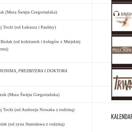
uk (Msza Święta Gregoriańska)
 Tocki (od Łukasza i Pauliny)
zdak (od koleżanek i kolegów z Miejskiej
znej)
IERONIMA, PREZBITERA I DOKTORA
uk (Msza Święta Gregoriańska)
 Tocki (od Andrzeja Nowaka z rodziną)
KALENDA
ak (od syna Stanisława z rodziną)