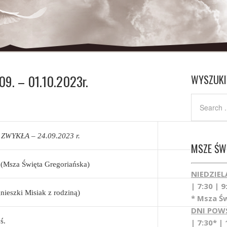
9. – 01.10.2023r.
WYSZUKI
WYKŁA – 24.09.2023 r.
MSZE ŚWI
(Msza Święta Gregoriańska)
NIEDZIEL
| 7:30 | 9
gnieszki Misiak z rodziną)
* Msza Św
DNI POW
ś.
| 7:30* | 