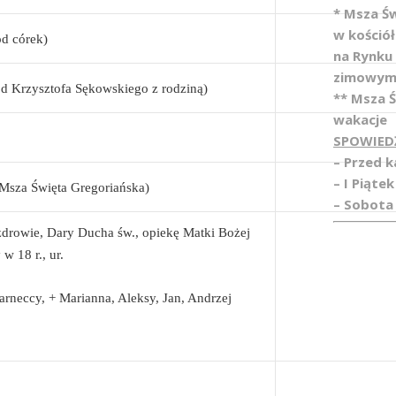
* Msza Ś
w kośció
od córek)
na Rynku
zimowym
d Krzysztofa Sękowskiego z rodziną)
** Msza 
wakacje
SPOWIED
– Przed 
– I Piątek
Msza Święta Gregoriańska)
– Sobota 
rowie, Dary Ducha św., opiekę Matki Bożej
w 18 r., ur.
rneccy, + Marianna, Aleksy, Jan, Andrzej