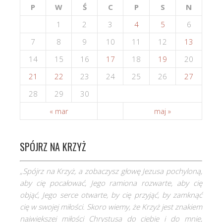
P
W
Ś
C
P
S
N
1
2
3
4
5
6
7
8
9
10
11
12
13
14
15
16
17
18
19
20
21
22
23
24
25
26
27
28
29
30
« mar
maj »
SPÓJRZ NA KRZYŻ
„Spójrz na Krzyż, a zobaczysz głowę Jezusa pochyloną,
aby cię pocałować, Jego ramiona rozwarte, aby cię
objąć, Jego serce otwarte, by cię przyjąć, by zamknąć
cię w swojej miłości. Skoro wiemy, że Krzyż jest znakiem
największej miłości Chrystusa do ciebie i do mnie,