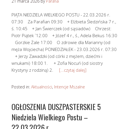
21 marca 2026
by
Parafia
PIĄTA NIEDZIELA WIELKIEGO POSTU - 22.03.2026 r.
07:30 Za Parafian 09:30 + Elżbieta Śledzińska 7 r.,
ś. 10:45 + Jan Świerczek (od sąsiadów) Chrzest:
Piotr Piątek `12:00 + Józef 4 r., ś., Adela Bekus 16:30
Gorzkie Żale 17:00 O zdrowie dla Marianny (od
męża Wojciecha) PONIEDZIAŁEK - 23.03.2026 r. 07:30
+ Jerzy Zawadzki (od córki z mężem, dziećmi i
wnukami) 18:00 1. + Zofia Nocuń (od siostry
Krystyny z rodziną) 2.
[...czytaj dalej]
Posted in:
Aktualności
,
Intencje Mszalne
OGŁOSZENIA DUSZPASTERSKIE 5
Niedziela Wielkiego Postu –
22.03.2026 r.