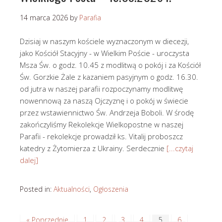
14 marca 2026
by
Parafia
Dzisiaj w naszym kościele wyznaczonym w diecezji,
jako Kościół Stacyjny - w Wielkim Poście - uroczysta
Msza Św. o godz. 10.45 z modlitwą o pokój i za Kościół
Św. Gorzkie Żale z kazaniem pasyjnym o godz. 16.30.
od jutra w naszej parafii rozpoczynamy modlitwę
nowennową za naszą Ojczyznę i o pokój w świecie
przez wstawiennictwo Św. Andrzeja Boboli. W środę
zakończyliśmy Rekolekcje Wielkopostne w naszej
Parafii - rekolekcje prowadził ks. Vitalij proboszcz
katedry z Żytomierza z Ukrainy. Serdecznie
[...czytaj
dalej]
Posted in:
Aktualności
,
Ogłoszenia
« Poprzednie
1
2
3
4
5
6