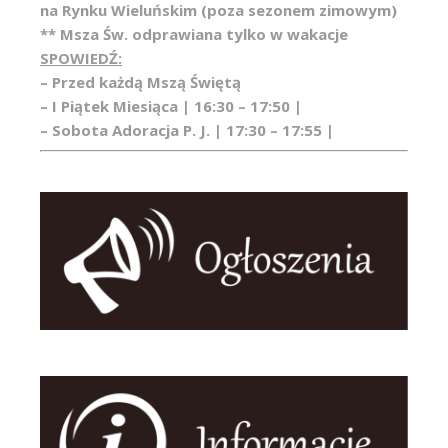
na Rynku Wieluńskim (poza sezonem zimowym)
** Msza Św. odprawiana tylko w wakacje
SPOWIEDŹ:
– Przed każdą Mszą Świętą
– I Piątek Miesiąca | 16:30 – 17:50 |
– Sobota Adoracja P. J. | 17:30 – 17:55 |