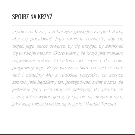
SPÓJRZ NA KRZYŻ
„Spójrz na Krzyż, a zobaczysz głowę Jezusa pochyloną,
aby cię pocałować, Jego ramiona rozwarte, aby cię
objąć, Jego serce otwarte, by cię przyjąć, by zamknąć
cię w swojej miłości. Skoro wiemy, że Krzyż jest znakiem
największej miłości Chrystusa do ciebie i do mnie,
przyjmijmy Jego Krzyż we wszystkim, co zechce nam
dać i oddajmy Mu z radością wszystko, co zechce
zabrać. Jeśli będziemy tak postępować, świat pozna, że
jesteśmy Jego uczniami, że należymy do Jezusa, że
czyny, które wykonujemy, ty i ja, nie są niczym innym,
jak naszą miłością wcieloną w życie.” [
Matka Teresa]