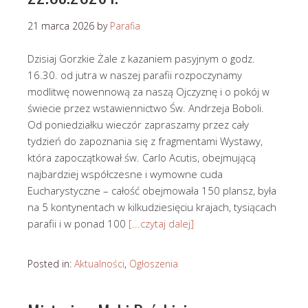
21 marca 2026
by
Parafia
Dzisiaj Gorzkie Żale z kazaniem pasyjnym o godz.
16.30. od jutra w naszej parafii rozpoczynamy
modlitwę nowennową za naszą Ojczyznę i o pokój w
świecie przez wstawiennictwo Św. Andrzeja Boboli.
Od poniedziałku wieczór zapraszamy przez cały
tydzień do zapoznania się z fragmentami Wystawy,
która zapoczątkował św. Carlo Acutis, obejmującą
najbardziej współczesne i wymowne cuda
Eucharystyczne – całość obejmowała 150 plansz, była
na 5 kontynentach w kilkudziesięciu krajach, tysiącach
parafii i w ponad 100
[...czytaj dalej]
Posted in:
Aktualności
,
Ogłoszenia