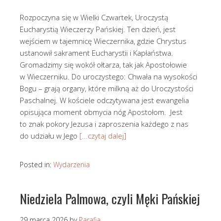
Rozpoczyna się w Wielki Czwartek, Uroczystą
Eucharystią Wieczerzy Pańskiej. Ten dzień, jest
wejściem w tajemnicę Wieczernika, gdzie Chrystus
ustanowił sakrament Eucharystii i Kapłaństwa.
Gromadzimy się wokół ołtarza, tak jak Apostołowie
w Wieczerniku. Do uroczystego: Chwała na wysokości
Bogu – grają organy, które milkną aż do Uroczystości
Paschalnej. W kościele odczytywana jest ewangelia
opisująca moment obmycia nóg Apostołom. Jest
to znak pokory Jezusa i zaproszenia każdego z nas
do udziału w Jego
[...czytaj dalej]
Posted in:
Wydarzenia
Niedziela Palmowa, czyli Męki Pańskiej
29 marca 2026
by
Parafia