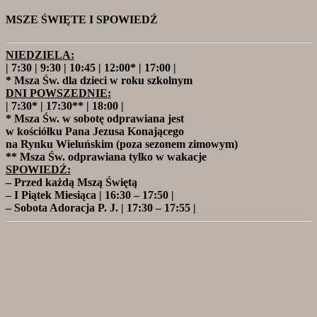
MSZE ŚWIĘTE I SPOWIEDŹ
NIEDZIELA:
| 7:30 | 9:30 | 10:45 | 12:00* | 17:00 |
* Msza Św. dla dzieci w roku szkolnym
DNI POWSZEDNIE:
| 7:30* | 17:30** | 18:00 |
* Msza Św. w sobotę odprawiana jest
w kościółku Pana Jezusa Konającego
na Rynku Wieluńskim (poza sezonem zimowym)
** Msza Św. odprawiana tylko w wakacje
SPOWIEDŹ:
– Przed każdą Mszą Świętą
– I Piątek Miesiąca | 16:30 – 17:50 |
– Sobota Adoracja P. J. | 17:30 – 17:55 |