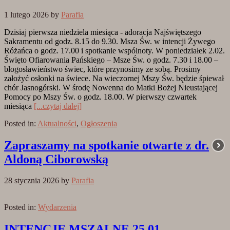
1 lutego 2026
by
Parafia
Dzisiaj pierwsza niedziela miesiąca - adoracja Najświętszego
Sakramentu od godz. 8.15 do 9.30. Msza Św. w intencji Żywego
Różańca o godz. 17.00 i spotkanie wspólnoty. W poniedziałek 2.02.
Święto Ofiarowania Pańskiego – Msze Św. o godz. 7.30 i 18.00 –
błogosławieństwo świec, które przynosimy ze sobą. Prosimy
założyć osłonki na świece. Na wieczornej Mszy Św. będzie śpiewał
chór Jasnogórski. W środę Nowenna do Matki Bożej Nieustającej
Pomocy po Mszy Św. o godz. 18.00. W pierwszy czwartek
miesiąca
[...czytaj dalej]
Posted in:
Aktualności
,
Ogłoszenia
Zapraszamy na spotkanie otwarte z dr.
Aldoną Ciborowską
28 stycznia 2026
by
Parafia
Posted in:
Wydarzenia
INTENCJE MSZALNE 25.01. –