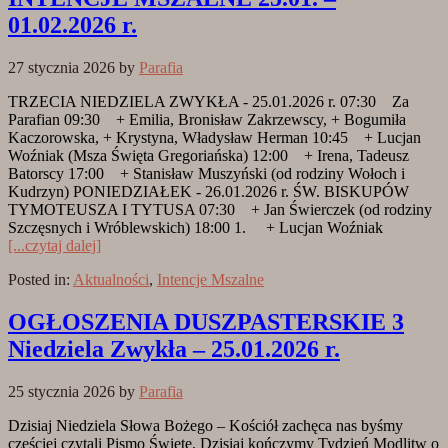
01.02.2026 r.
27 stycznia 2026
by
Parafia
TRZECIA NIEDZIELA ZWYKŁA - 25.01.2026 r. 07:30 Za
Parafian 09:30 + Emilia, Bronisław Zakrzewscy, + Bogumiła
Kaczorowska, + Krystyna, Władysław Herman 10:45 + Lucjan
Woźniak (Msza Święta Gregoriańska) 12:00 + Irena, Tadeusz
Batorscy 17:00 + Stanisław Muszyński (od rodziny Wołoch i
Kudrzyn) PONIEDZIAŁEK - 26.01.2026 r. ŚW. BISKUPÓW
TYMOTEUSZA I TYTUSA 07:30 + Jan Świerczek (od rodziny
Szczęsnych i Wróblewskich) 18:00 1. + Lucjan Woźniak
[...czytaj dalej]
Posted in:
Aktualności
,
Intencje Mszalne
OGŁOSZENIA DUSZPASTERSKIE 3
Niedziela Zwykła – 25.01.2026 r.
25 stycznia 2026
by
Parafia
Dzisiaj Niedziela Słowa Bożego – Kościół zachęca nas byśmy
częściej czytali Pismo Święte. Dzisiaj kończymy Tydzień Modlitw o