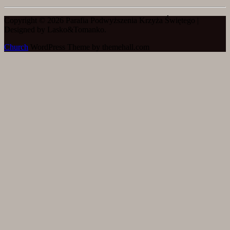
Copyright © 2026 Parafia Podwyższenia Krzyża Świętego |
Designed by Lasko&Tomanko.
Church
WordPress Theme by themehall.com