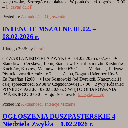
wstęp wolny. Szczegóły na plakacie. W poniedziałek o godz.: 17:00
–
[...czytaj dalej]
Posted in:
Aktualności
,
Ogłoszenia
INTENCJE MSZALNE 01.02. –
08.02.2026 r.
1 lutego 2026
by
Parafia
CZWARTA NIEDZIELA ZWYKŁA - 01.02.2026 r. 07:30 +
Stanisława, Czesława, Leon, Stanisław i zmarli z rodzin: Kosińców,
Kuchtów, Kusiów, Malinowskich 09:30 1. + Marianna, Tadeusz
Pisarek i zmarli z rodziny 2. + Anna, Bogumił Mermer 10:45
Za Parafian 12:00 + Igor Sosnowski (od Dyrekcji, Nauczycieli i
całej społeczności SP 38 w Częstochowie) 17:00 Żywy Różaniec
PONIEDZIAŁEK - 02.02.2026 r. ŚWIĘTO OFIAROWANIA
PAŃSKIEGO 07:30 + Igor Sosnowski
[...czytaj dalej]
Posted in:
Aktualności
,
Intencje Mszalne
OGŁOSZENIA DUSZPASTERSKIE 4
Niedziela Zwykła – 1.02.2026 r.