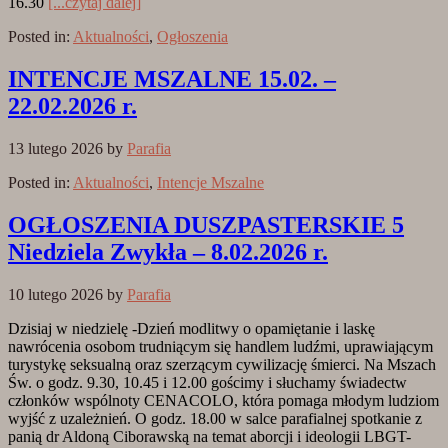
16.30
[...czytaj dalej]
Posted in:
Aktualności
,
Ogłoszenia
INTENCJE MSZALNE 15.02. –
22.02.2026 r.
13 lutego 2026
by
Parafia
Posted in:
Aktualności
,
Intencje Mszalne
OGŁOSZENIA DUSZPASTERSKIE 5
Niedziela Zwykła – 8.02.2026 r.
10 lutego 2026
by
Parafia
Dzisiaj w niedzielę -Dzień modlitwy o opamiętanie i laskę
nawrócenia osobom trudniącym się handlem ludźmi, uprawiającym
turystykę seksualną oraz szerzącym cywilizację śmierci. Na Mszach
Św. o godz. 9.30, 10.45 i 12.00 gościmy i słuchamy świadectw
członków wspólnoty CENACOLO, która pomaga młodym ludziom
wyjść z uzależnień. O godz. 18.00 w salce parafialnej spotkanie z
panią dr Aldoną Ciborawską na temat aborcji i ideologii LBGT-