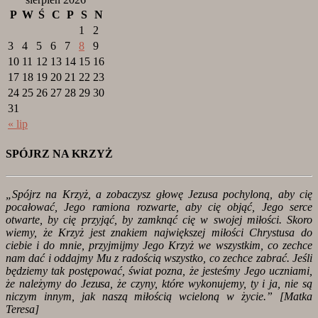
P
W
Ś
C
P
S
N
1
2
3
4
5
6
7
8
9
10
11
12
13
14
15
16
17
18
19
20
21
22
23
24
25
26
27
28
29
30
31
« lip
SPÓJRZ NA KRZYŻ
„Spójrz na Krzyż, a zobaczysz głowę Jezusa pochyloną, aby cię
pocałować, Jego ramiona rozwarte, aby cię objąć, Jego serce
otwarte, by cię przyjąć, by zamknąć cię w swojej miłości. Skoro
wiemy, że Krzyż jest znakiem największej miłości Chrystusa do
ciebie i do mnie, przyjmijmy Jego Krzyż we wszystkim, co zechce
nam dać i oddajmy Mu z radością wszystko, co zechce zabrać. Jeśli
będziemy tak postępować, świat pozna, że jesteśmy Jego uczniami,
że należymy do Jezusa, że czyny, które wykonujemy, ty i ja, nie są
niczym innym, jak naszą miłością wcieloną w życie.” [
Matka
Teresa]