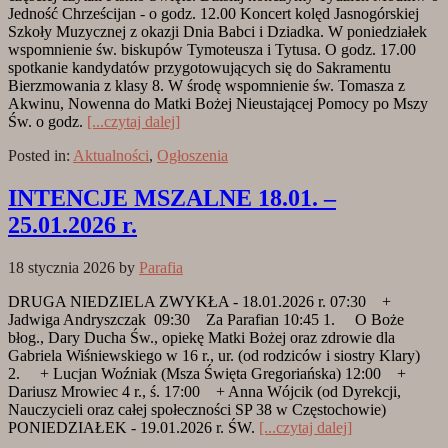
Jedność Chrześcijan - o godz. 12.00 Koncert kolęd Jasnogórskiej
Szkoły Muzycznej z okazji Dnia Babci i Dziadka. W poniedziałek
wspomnienie św. biskupów Tymoteusza i Tytusa. O godz. 17.00
spotkanie kandydatów przygotowujących się do Sakramentu
Bierzmowania z klasy 8. W środę wspomnienie św. Tomasza z
Akwinu, Nowenna do Matki Bożej Nieustającej Pomocy po Mszy
Św. o godz.
[...czytaj dalej]
Posted in:
Aktualności
,
Ogłoszenia
INTENCJE MSZALNE 18.01. –
25.01.2026 r.
18 stycznia 2026
by
Parafia
DRUGA NIEDZIELA ZWYKŁA - 18.01.2026 r. 07:30 +
Jadwiga Andryszczak 09:30 Za Parafian 10:45 1. O Boże
błog., Dary Ducha Św., opiekę Matki Bożej oraz zdrowie dla
Gabriela Wiśniewskiego w 16 r., ur. (od rodziców i siostry Klary)
2. + Lucjan Woźniak (Msza Święta Gregoriańska) 12:00 +
Dariusz Mrowiec 4 r., ś. 17:00 + Anna Wójcik (od Dyrekcji,
Nauczycieli oraz całej społeczności SP 38 w Częstochowie)
PONIEDZIAŁEK - 19.01.2026 r. ŚW.
[...czytaj dalej]