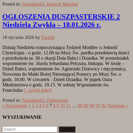
Posted in:
Aktualności
,
Intencje Mszalne
OGŁOSZENIA DUSZPASTERSKIE 2
Niedziela Zwykła – 18.01.2026 r.
18 stycznia 2026
by
Parafia
Dzisiaj Niedziela rozpoczynająca Tydzień Modlitw o Jedność
Chrześcijan - o godz. 12.00 na Mszy Św. jasełka przedstawią dzieci
z przedszkola nr. 38 z okazji Dnia Babci i Dziadka. W poniedziałek
wspomnienie św. Józefa Sebastiana Pelczara, biskupa. W środę –
Dzień Babci, wspomnienie św. Agnieszki Dziewicy i męczennicy,
Nowenna do Matki Bożej Nieustającej Pomocy po Mszy Św. o
godz. 18.00. W czwartek - Dzień Dziadka. W piątek Oaza
Młodzieżowa o godz. 19.15. W sobotę Wspomnienie św.
Franciszka
[...czytaj dalej]
Posted in:
Aktualności
,
Ogłoszenia
« Poprzednie
1
2
3
4
5
6
7
8
9
10
11
…
88
89
90
91
92
Następne »
WYSZUKIWANIE