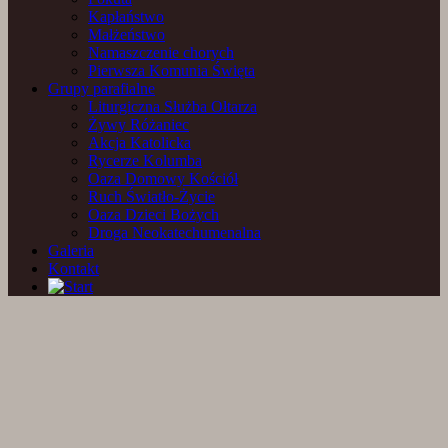
Kapłaństwo
Małżeństwo
Namaszczenie chorych
Pierwsza Komunia Święta
Grupy parafialne
Liturgiczna Służba Ołtarza
Żywy Różaniec
Akcja Katolicka
Rycerze Kolumba
Oaza Domowy Kościół
Ruch Światło-Życie
Oaza Dzieci Bożych
Droga Neokatechumenalna
Galeria
Kontakt