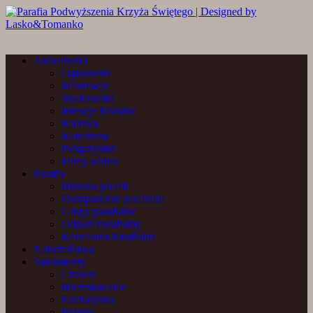
Aktualności
Ogłoszenia
Informacje
Wydarzenia
Intencje Mszalne
Kronika
Katecheza
Pielgrzymki
Filmy wideo
Parafia
Historia parafii
Duszpasterze parafialni
Grupy parafialne
Odpust Parafialny
Kancelaria Parafialna
Nabożeństwa
Sakramenty
Chrzest
Bierzmowanie
Eucharystia
Pokuta