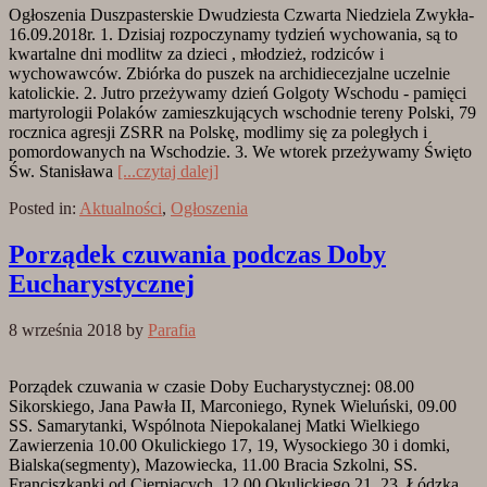
Ogłoszenia Duszpasterskie Dwudziesta Czwarta Niedziela Zwykła-
16.09.2018r. 1. Dzisiaj rozpoczynamy tydzień wychowania, są to
kwartalne dni modlitw za dzieci , młodzież, rodziców i
wychowawców. Zbiórka do puszek na archidiecezjalne uczelnie
katolickie. 2. Jutro przeżywamy dzień Golgoty Wschodu - pamięci
martyrologii Polaków zamieszkujących wschodnie tereny Polski, 79
rocznica agresji ZSRR na Polskę, modlimy się za poległych i
pomordowanych na Wschodzie. 3. We wtorek przeżywamy Święto
Św. Stanisława
[...czytaj dalej]
Posted in:
Aktualności
,
Ogłoszenia
Porządek czuwania podczas Doby
Eucharystycznej
8 września 2018
by
Parafia
Porządek czuwania w czasie Doby Eucharystycznej: 08.00
Sikorskiego, Jana Pawła II, Marconiego, Rynek Wieluński, 09.00
SS. Samarytanki, Wspólnota Niepokalanej Matki Wielkiego
Zawierzenia 10.00 Okulickiego 17, 19, Wysockiego 30 i domki,
Bialska(segmenty), Mazowiecka, 11.00 Bracia Szkolni, SS.
Franciszkanki od Cierpiących, 12.00 Okulickiego 21, 23, Łódzka