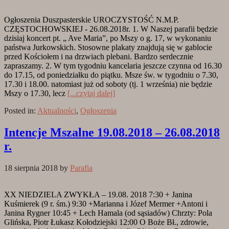
Ogłoszenia Duszpasterskie UROCZYSTOŚĆ N.M.P.
CZĘSTOCHOWSKIEJ - 26.08.2018r. 1. W Naszej parafii będzie
dzisiaj koncert pt. „ Ave Maria”, po Mszy o g. 17, w wykonaniu
państwa Jurkowskich. Stosowne plakaty znajdują się w gablocie
przed Kościołem i na drzwiach plebani. Bardzo serdecznie
zapraszamy. 2. W tym tygodniu kancelaria jeszcze czynna od 16.30
do 17.15, od poniedziałku do piątku. Msze św. w tygodniu o 7.30,
17.30 i 18.00. natomiast już od soboty (tj. 1 września) nie będzie
Mszy o 17.30, lecz
[...czytaj dalej]
Posted in:
Aktualności
,
Ogłoszenia
Intencje Mszalne 19.08.2018 – 26.08.2018
r.
18 sierpnia 2018
by
Parafia
XX NIEDZIELA ZWYKŁA – 19.08. 2018 7:30 + Janina
Kuśmierek (9 r. śm.) 9:30 +Marianna i Józef Mermer +Antoni i
Janina Rygner 10:45 + Lech Hamala (od sąsiadów) Chrzty: Pola
Glińska, Piotr Łukasz Kołodziejski 12:00 O Boże Bł., zdrowie,