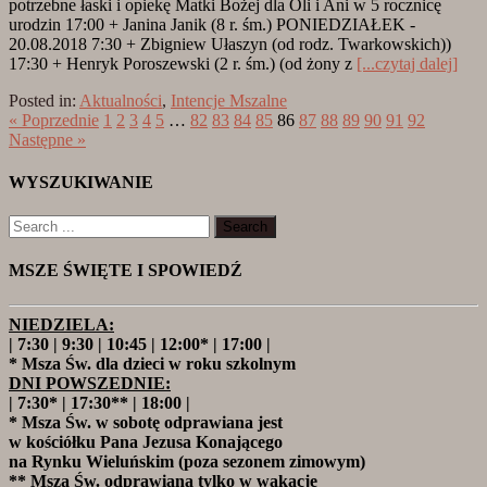
potrzebne łaski i opiekę Matki Bożej dla Oli i Ani w 5 rocznicę
urodzin 17:00 + Janina Janik (8 r. śm.) PONIEDZIAŁEK -
20.08.2018 7:30 + Zbigniew Ułaszyn (od rodz. Twarkowskich))
17:30 + Henryk Poroszewski (2 r. śm.) (od żony z
[...czytaj dalej]
Posted in:
Aktualności
,
Intencje Mszalne
« Poprzednie
1
2
3
4
5
…
82
83
84
85
86
87
88
89
90
91
92
Następne »
WYSZUKIWANIE
MSZE ŚWIĘTE I SPOWIEDŹ
NIEDZIELA:
| 7:30 | 9:30 | 10:45 | 12:00* | 17:00 |
* Msza Św. dla dzieci w roku szkolnym
DNI POWSZEDNIE:
| 7:30* | 17:30** | 18:00 |
* Msza Św. w sobotę odprawiana jest
w kościółku Pana Jezusa Konającego
na Rynku Wieluńskim (poza sezonem zimowym)
** Msza Św. odprawiana tylko w wakacje