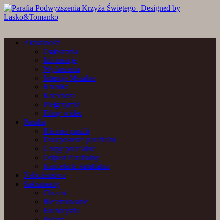
Aktualności
Ogłoszenia
Informacje
Wydarzenia
Intencje Mszalne
Kronika
Katecheza
Pielgrzymki
Filmy wideo
Parafia
Historia parafii
Duszpasterze parafialni
Grupy parafialne
Odpust Parafialny
Kancelaria Parafialna
Nabożeństwa
Sakramenty
Chrzest
Bierzmowanie
Eucharystia
Pokuta