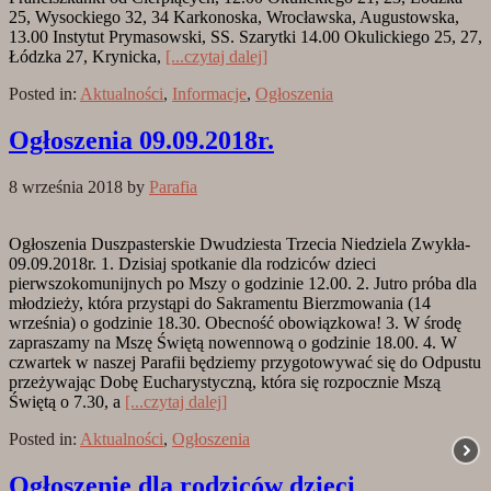
25, Wysockiego 32, 34 Karkonoska, Wrocławska, Augustowska,
13.00 Instytut Prymasowski, SS. Szarytki 14.00 Okulickiego 25, 27,
Łódzka 27, Krynicka,
[...czytaj dalej]
Posted in:
Aktualności
,
Informacje
,
Ogłoszenia
Ogłoszenia 09.09.2018r.
8 września 2018
by
Parafia
Ogłoszenia Duszpasterskie Dwudziesta Trzecia Niedziela Zwykła-
09.09.2018r. 1. Dzisiaj spotkanie dla rodziców dzieci
pierwszokomunijnych po Mszy o godzinie 12.00. 2. Jutro próba dla
młodzieży, która przystąpi do Sakramentu Bierzmowania (14
września) o godzinie 18.30. Obecność obowiązkowa! 3. W środę
zapraszamy na Mszę Świętą nowennową o godzinie 18.00. 4. W
czwartek w naszej Parafii będziemy przygotowywać się do Odpustu
przeżywając Dobę Eucharystyczną, która się rozpocznie Mszą
Świętą o 7.30, a
[...czytaj dalej]
Posted in:
Aktualności
,
Ogłoszenia
Ogłoszenie dla rodziców dzieci