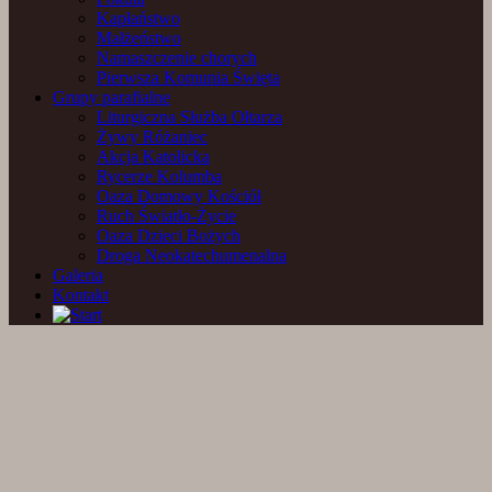
Kapłaństwo
Małżeństwo
Namaszczenie chorych
Pierwsza Komunia Święta
Grupy parafialne
Liturgiczna Służba Ołtarza
Żywy Różaniec
Akcja Katolicka
Rycerze Kolumba
Oaza Domowy Kościół
Ruch Światło-Życie
Oaza Dzieci Bożych
Droga Neokatechumenalna
Galeria
Kontakt