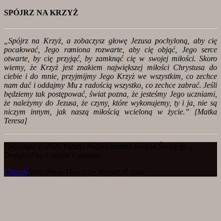
SPÓJRZ NA KRZYŻ
„Spójrz na Krzyż, a zobaczysz głowę Jezusa pochyloną, aby cię
pocałować, Jego ramiona rozwarte, aby cię objąć, Jego serce
otwarte, by cię przyjąć, by zamknąć cię w swojej miłości. Skoro
wiemy, że Krzyż jest znakiem największej miłości Chrystusa do
ciebie i do mnie, przyjmijmy Jego Krzyż we wszystkim, co zechce
nam dać i oddajmy Mu z radością wszystko, co zechce zabrać. Jeśli
będziemy tak postępować, świat pozna, że jesteśmy Jego uczniami,
że należymy do Jezusa, że czyny, które wykonujemy, ty i ja, nie są
niczym innym, jak naszą miłością wcieloną w życie.” [
Matka
Teresa]
Copyright © 2026 Parafia Podwyższenia Krzyża Świętego |
Designed by Lasko&Tomanko.
Church
WordPress Theme by themehall.com