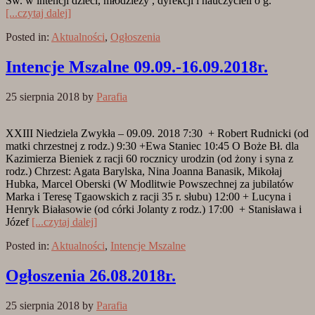
Św. w intencji dzieci, młodzieży , dyrekcji i nauczycieli o g.
[...czytaj dalej]
Posted in:
Aktualności
,
Ogłoszenia
Intencje Mszalne 09.09.-16.09.2018r.
25 sierpnia 2018
by
Parafia
XXIII Niedziela Zwykła – 09.09. 2018 7:30 + Robert Rudnicki (od
matki chrzestnej z rodz.) 9:30 +Ewa Staniec 10:45 O Boże Bł. dla
Kazimierza Bieniek z racji 60 rocznicy urodzin (od żony i syna z
rodz.) Chrzest: Agata Barylska, Nina Joanna Banasik, Mikołaj
Hubka, Marcel Oberski (W Modlitwie Powszechnej za jubilatów
Marka i Teresę Tgaowskich z racji 35 r. słubu) 12:00 + Lucyna i
Henryk Białasowie (od córki Jolanty z rodz.) 17:00 + Stanisława i
Józef
[...czytaj dalej]
Posted in:
Aktualności
,
Intencje Mszalne
Ogłoszenia 26.08.2018r.
25 sierpnia 2018
by
Parafia